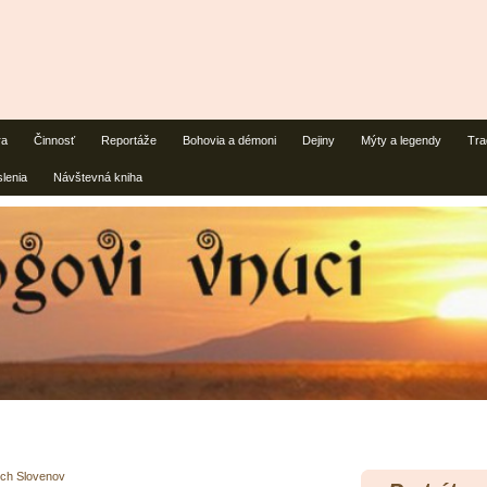
ra
Činnosť
Reportáže
Bohovia a démoni
Dejiny
Mýty a legendy
Tra
lenia
Návštevná kniha
ch Slovenov