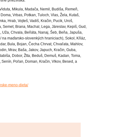
šné priezviská.
, Viduta, Mikula, Madača, Nemil, Budiša, Remeň,
 Doma, Vrbas, Potkan, Tuloch, Vlas, Žela, Kutaš,
ka, Hrab, Vojteš, Vadiš, Kračin, Pucik, Uroš,
a, Semet, Brana, Machal, Lega, Järeslav, Kepiš, Gud,
a, Uža, Chvala, Beňäta, Nanaj, Šeb, Beňa, Japuša,
 na maďarsko-slovenkých hraniciach), Sokol, Kňäz,
adar, Bula, Bojan, Čecha Chrvat, Chvaľata, Mahlov,
odin, Mrav, Baša, Jakov, Japuch, Kračin, Guba,
Babiša, Dobor, Žlta, Beduš, Demuš, Kadan, Toma,
n, Senín, Poľan, Doman, Kračin, Vlkov, Besed, a
nske-meno-dieta/