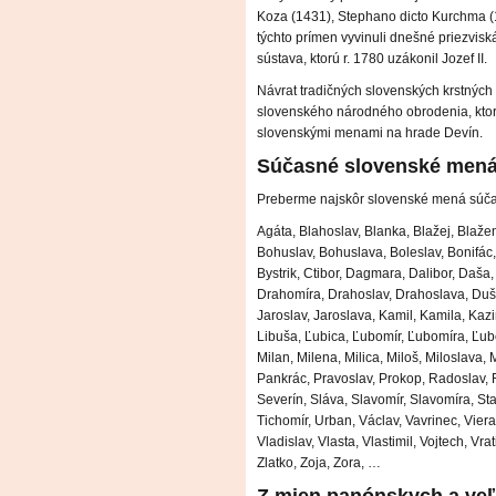
Koza (1431), Stephano dicto Kurchma (1
týchto prímen vyvinuli dnešné priezvis
sústava, ktorú r. 1780 uzákonil Jozef II.
Návrat tradičných slovenských krstných
slovenského národného obrodenia, ktoré 
slovenskými menami na hrade Devín.
Súčasné slovenské men
Preberme najskôr slovenské mená súča
Agáta, Blahoslav, Blanka, Blažej, Blaž
Bohuslav, Bohuslava, Boleslav, Bonifác,
Bystrik, Ctibor, Dagmara, Dalibor, Daša
Drahomíra, Drahoslav, Drahoslava, Duša
Jaroslav, Jaroslava, Kamil, Kamila, Kazi
Libuša, Ľubica, Ľubomír, Ľubomíra, Ľubo
Milan, Milena, Milica, Miloš, Miloslava, 
Pankrác, Pravoslav, Prokop, Radoslav, 
Severín, Sláva, Slavomír, Slavomíra, Sta
Tichomír, Urban, Václav, Vavrinec, Viera,
Vladislav, Vlasta, Vlastimil, Vojtech, Vra
Zlatko, Zoja, Zora, …