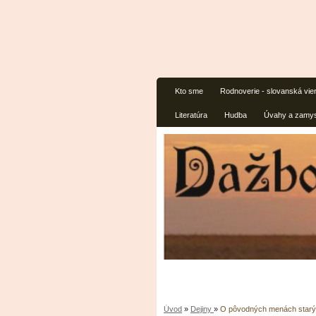
Kto sme
Rodnoverie - slovanská vie
Literatúra
Hudba
Úvahy a zamys
Úvod
»
Dejiny
»
O pôvodných menách starý