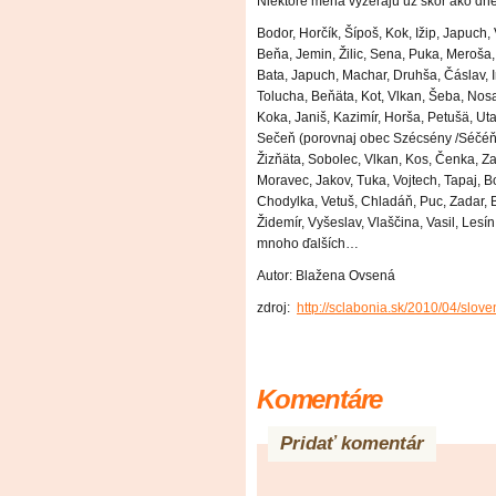
Niektoré mená vyzerajú už skôr ako dne
Bodor, Horčík, Šípoš, Kok, Ižip, Japuch
Beňa, Jemin, Žilic, Sena, Puka, Meroša,
Bata, Japuch, Machar, Druhša, Čáslav, In
Tolucha, Beňäta, Kot, Vlkan, Šeba, Nos
Koka, Janiš, Kazimír, Horša, Petušä, Ut
Sečeň (porovnaj obec Szécsény /Séčéň/
Žizňäta, Sobolec, Vlkan, Kos, Čenka, Z
Moravec, Jakov, Tuka, Vojtech, Tapaj, B
Chodylka, Vetuš, Chladáň, Puc, Zadar, 
Židemír, Vyšeslav, Vlaščina, Vasil, Lesí
mnoho ďalších…
Autor: Blažena Ovsená
zdroj:
http://sclabonia.sk/2010/04/
slove
Komentáre
Pridať komentár