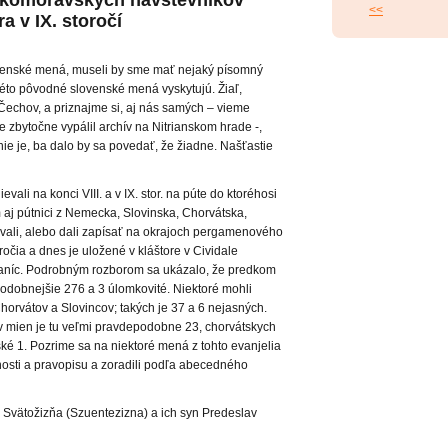
ľkomoravských návštevníkov
<<
a v IX. storočí
venské mená, museli by sme mať nejaký písomný
éto pôvodné slovenské mená vyskytujú. Žiaľ,
echov, a priznajme si, aj nás samých – vieme
 zbytočne vypálil archív na Nitrianskom hrade -,
nie je, ba dalo by sa povedať, že žiadne. Našťastie
vali na konci VIII. a v IX. stor. na púte do ktoréhosi
 aj pútnici z Nemecka, Slovinska, Chorvátska,
vali, alebo dali zapísať na okrajoch pergamenového
ročia a dnes je uložené v kláštore v Cividale
hraníc. Podrobným rozborom sa ukázalo, že predkom
podobnejšie 276 a 3 úlomkovité. Niektoré mohli
horvátov a Slovincov; takých je 37 a 6 nejasných.
v mien je tu veľmi pravdepodobne 23, chorvátskych
ské 1. Pozrime sa na niektoré mená z tohto evanjelia
osti a pravopisu a zoradili podľa abecedného
 Svätožizňa (Szuentezizna) a ich syn Predeslav