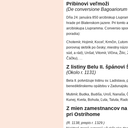
Pribinovi veľmoži
(De conversione Bagoariorum 
Dňa 24. januára 850 arcibiskup Liupram
hrade pri Blatenskom jazere. Pri tomto a
arcibiskupa Liupramma. Conversio spo
poradia):
Chotemír, Hojimír, Koceľ, Krmčin, Ľutom
porovnaj skrblík po česky; miestny ná
súd, a rád), Unšat, Vitomír, Vlčina, Žil
Čäčku), …
Z listiny Belu II. špánovi
(Okolo r. 1131)
Bela II. potvrdzuje listinu sv. Ladisla
benediktínskemu opátstvu v Zadunajsku
Mutimír, Budka, Budiša, Uroš, Nanaša, 
Kunej, Kveta, Bohuta, Ľuta, Taluta, Ra
Z mien zamestnancov na 
pri Ostrihome
(R. 1138; prepis r. 1329.)