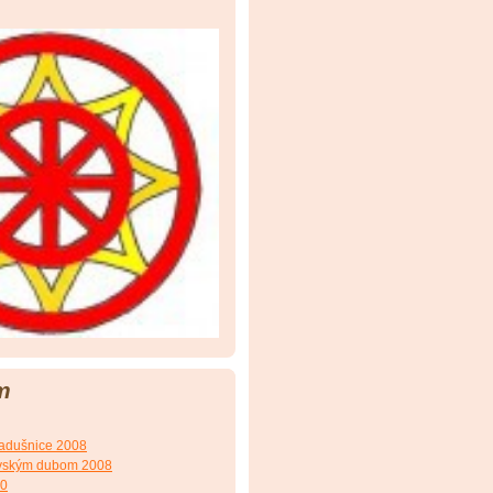
m
Zadušnice 2008
ovským dubom 2008
10