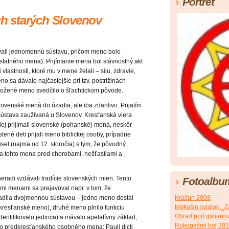
Portrét
 starých Slovenov
ívali jednomennú sústavu, pričom meno bolo
statného mena). Prijímanie mena bol slávnostný akt
lastnosti, ktoré mu v mene želali – silu, zdravie,
o sa dávalo najčastejšie pri tzv. postrižinách –
Zložené meno svedčilo o šľachtickom pôvode.
lovenské mená do úzadia, ale iba zdanlivo. Prijatím
sústava zaužívaná u Slovenov. Kresťanská viera
alej prijímali slovenské (pohanské) mená, neskôr
tené deti prijali meno biblickej osoby, prípadne
el (najmä od 12. storočia) s tým, že pôvodný
eľa tohto mena pred chorobami, nešťastiami a
neradi vzdávali tradície slovenských mien. Tento
Fotoalbu
mi menami sa prejavoval napr. v tom, že
Kračun 2008
adila dvojmennou sústavou – jedno meno dostal
Mokošin sviatok _
e, kresťanské meno), druhé meno plnilo funkciu
Obrad pod golian
 identifikovalo jedinca) a mávalo apelatívny základ,
Rukopašnij boj 20
ho predkresťanského osobného mena: Pauli dicti