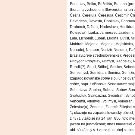
Bedoslav, Belka, Boželiša, Bratena (pre
(hora na východnom Slovensku na juh o
Čežita, Čerelula, Čeresula, Čestimír, Č
Devodesa, Devosta, Doblislav, Dobrava
Drahomír, Držimír, Hodeslava, Hostidra
Kotešová), Ižajka, Järmesvet, Jäzdemír,
Lala, Lichomír, Ľuban, Ľudina, Ľutist, Mi
Mnidrah, Mojenta, Mojenta, Mojislávka, 
Nenadej, Nitrabor, Nosižír, Nosomír, P
Braslav(
pre
je stredoslovenské), Predesl
Pribygor, Pribyslav, Primysl, Radoslav, 
Rendk(?), Sbud, Sdihoj, Sdislav, Sebed
Semiemysl, Semidrah, Semina, Semižir,
(západoslovanské
sobie
s
o
, juhoslov
sobie
, napr. turčianske
Sebeslavce
majú
Sebeslava, Sobina, Sobota, Sobov, Sonde
Svätopluk, Svätožizňa, Svojidrah, Synot
Vencemír, Vitomysl, Vojimysl, Volodrah,
Želeslav(a), Ženenta, Židemír, Žilic(bol
*tj
ukazuje na západoslovanský pôvod; 
z r.871 v zápise na 24. jan. 850; toto 
jazera na juhovýchod; dnes maďarský
Z
atď. sú zápisy s
-i
v prvej i druhej slabike