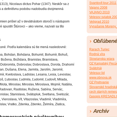
Svantovít tour 2011
313), Nicolaus dictus Pohar (1347). Neskôr sa z
Vajano 2008
ká a definitívnu podobu nadobudla dvojmenná
VAJANO 2010
Velesov sviatok 20
 mien prišiel až v devätnástom storočí s nástupom
Veligrad 2010
Vynašanie Moreny_
spustili Štúrovci – ako vieme, nazvali sa títo
á
Obľúbené
sné. Podľa kalendára sú tie mená nasledovné:
Rarach Turiec
Rodná víra
ena, Bohdan, Bohdana, Bohumil, Bohumír, Bohuš,
Slowianska wiara
 Božena, Božidara, Branislav, Branislava,
OZ Karpatský Pecú
, Dobromila, Dobroslav, Dobroslava, Dorota, Drahomíra,
Svätoháj
n, Dušana, Elena, Jarmila, Jarolím, Jaromír,
Velesuv lid
mír, Kvetoslava, Ladislav, Lesana, Lesia, Levoslav,
www.obnova.sk
š, Ľuboslav, Ľudmila, Ľudomil, Ľudovít, Milada,
OZ Pretrvanie
Milota, Miroslav, Miroslav, Miroslava, Mojmír, Natália,
Slovanské hradisk
Radovan, Rastislav, Ružena, Sabína, Servác,
cech starých reme
nislav, Stanislava, Svätopluk, Svetlana, Svetozár,
časopis KRESADL
 Vieroslava, Vít, Vitazoslav, Vladimír, Vladimíra,
tislav, Vratko, Zdenka, Zdenko, Želmíra, Zlatica,
Archív