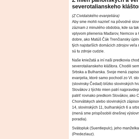
Z mien panónskych a ve
severotalianskeho kláštor
(Z Cividalského evanjeliára)
Aby sme mohli nazrieť na pôvodné slo
záznam z minulého obdobia, kde sa tak
vplyvom plienenia Maďarov, Nemcov a Č
dobre, ako Matúš Čák Trenčiansky úplne
tých najstarších domácich zdrojov veľa 
sú tu zdroje cudzie.
Naše kniežatá a iní naši predkovia chodie
severotalianskeho kláštora. Chodili sem
Srbska a Bulharska. Svoje mená zapiso
evanjelia, ktoré samo pochodí zo VI. sto
(slovinsky Čedad) blízko slovinských 
Slovákov z týchto mien patrí najpravde
patriť rovnako predkom Slovákov, ako C
Chorvátskych alebo slovinských zápiso
14, slovinských 11, bulharských 6 a srb
(mená sme prispôsobili dnešnej výslovn
poradia).
Svätopluk (Suentiepulc), jeho manželka
(Predezlauz).