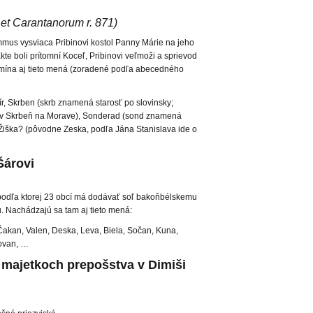
et Carantanorum r. 871)
mus vysviaca Pribinovi kostol Panny Márie na jeho
kte boli prítomní Koceľ, Pribinovi veľmoži a sprievod
mína aj tieto mená (zoradené podľa abecedného
ír, Skrben (skrb znamená starosť po slovinsky;
zov Skrbeň na Morave), Sonderad (sond znamená
ic, Žiška? (pôvodne Zeska, podľa Jána Stanislava ide o
 Šárovi
va, podľa ktorej 23 obcí má dodávať soľ bakoňbélskemu
. Nachádzajú sa tam aj tieto mená:
Čakan, Valen, Deska, Leva, Biela, Sočan, Kuna,
dovan, …
majetkoch prepošstva v Dimiši