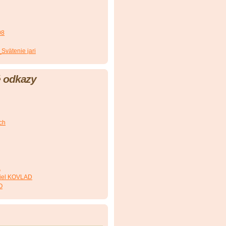
08
Svätenie jari
 odkazy
ch
á
siel KOVLAD
O