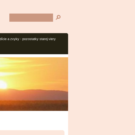
dície a zvyky - pozostatky starej viery