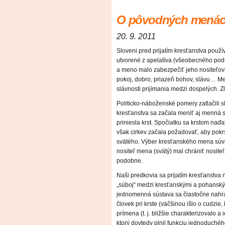
O pôvodných menách
20. 9. 2011
Sloveni pred prijatím kresťanstva použ
utvorené z apelatíva (všeobecného pod
a meno malo zabezpečiť jeho nositeľovi v
pokoj, dobro, priazeň bohov, slávu… Men
slávnosti prijímania medzi dospelých. 
Politicko-náboženské pomery zatlačili s
kresťanstva sa začala meniť aj menná 
priniesla krst. Spočiatku sa krstom naď
však cirkev začala požadovať, aby pokrs
svätého. Výber kresťanského mena súvis
nositeľ mena (svätý) mal chrániť nosit
podobne.
Naši predkovia sa prijatím kresťanstva 
„súboj“ medzi kresťanskými a pohanský
jednomenná sústava sa čiastočne nahr
človek pri krste (väčšinou išlo o cudzi
prímena (t. j. bližšie charakterizovalo a
ktorý dovtedy plnil funkciu jednoduché