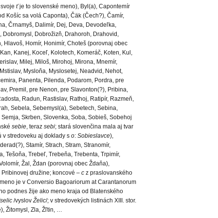
 svoje
ť
je to slovenské meno), Byl(a), Capontemír
d Košíc sa volá Caponta), Čäk (Čech?), Čamír,
rna, Črnamyš, Dalimír, Dej, Deva, Devodeľka,
, Dobromysl, Dobrožizň, Drahoroh, Drahovid,
h, Hlavoš, Homír, Honimír, Choteš (porovnaj obec
 Kan, Kanej, Koceľ, Kolotech, Komeráč, Koten, Kul,
erislav, Milej, Miloš, Mirohoj, Mirona, Mnemír,
Mstislav, Mysloňa, Myslosetej, Neadvid, Nehot,
ačemira, Panenta, Pilenda, Podarom, Pordra, pre
av, Premil, pre Nenon, pre Slavonton(?), Pribina,
Radosta, Radun, Rastislav, Rathoj, Ratipír, Razmeň,
rah, Sebela, Sebemysl(a), Sebetech, Sebina,
 Semja, Skrben, Slovenka, Soba, Sobieš, Sobehoj
anské
sebie
, teraz
sebi
; stará slovenčina mala aj tvar
 v stredoveku aj doklady s
o
:
Sobieslavce
),
rad(?), Stamír, Strach, Stram, Stranomír,
a, Tešoňa, Trebeľ, Trebeňa, Trebenta, Trpimír,
 Volomír, Žal, Ždan (porovnaj obec Ždaňa),
 v Pribinovej družine; koncové –
c
z praslovanského
meno je v Conversio Bagoariorum at Carantanorum
meno podnes žije ako meno kraja od Blatenského
selic
/vyslov
Želic
/; v stredovekých listinách XIII. stor.
), Žitomysl, Zla, Žľtin, …