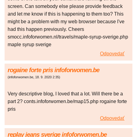
screen. Can somebody else please provide feedback
and let me know if this is happening to them too? This
might be a problem with my web browser because I've
had this happen previously. Cheers
smocc.infoforwomen.nl/travels/maple-syrup-sverige.php
maple syrup sverige
Odpovedať
rogaine forte pris infoforwomen.be
(
infoforwomen.be
,
18. 9. 2020
2:35
)
Very descriptive blog, I loved that a lot. Will there be a
part 2? conts.infoforwomen.be/map15.php rogaine forte
pris
Odpovedať
replay jeans sverige infoforwomen.be