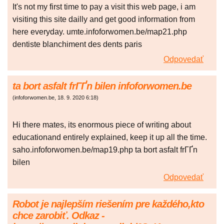
It's not my first time to pay a visit this web page, i am
visiting this site dailly and get good information from
here everyday. umte.infoforwomen.be/map21.php
dentiste blanchiment des dents paris
Odpovedať
ta bort asfalt frГҐn bilen infoforwomen.be
(
infoforwomen.be
,
18. 9. 2020
6:18
)
Hi there mates, its enormous piece of writing about
educationand entirely explained, keep it up all the time.
saho.infoforwomen.be/map19.php ta bort asfalt frГҐn
bilen
Odpovedať
Robot je najlepším riešením pre každého,kto
chce zarobiť. Odkaz -