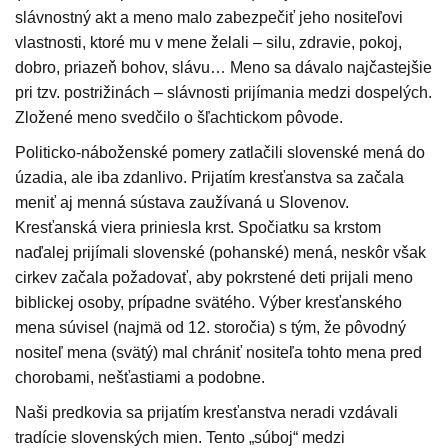
slávnostný akt a meno malo zabezpečiť jeho nositeľovi
vlastnosti, ktoré mu v mene želali – silu, zdravie, pokoj,
dobro, priazeň bohov, slávu… Meno sa dávalo najčastejšie
pri tzv. postrižinách – slávnosti prijímania medzi dospelých.
Zložené meno svedčilo o šľachtickom pôvode.
Politicko-náboženské pomery zatlačili slovenské mená do
úzadia, ale iba zdanlivo. Prijatím kresťanstva sa začala
meniť aj menná sústava zaužívaná u Slovenov.
Kresťanská viera priniesla krst. Spočiatku sa krstom
naďalej prijímali slovenské (pohanské) mená, neskôr však
cirkev začala požadovať, aby pokrstené deti prijali meno
biblickej osoby, prípadne svätého. Výber kresťanského
mena súvisel (najmä od 12. storočia) s tým, že pôvodný
nositeľ mena (svätý) mal chrániť nositeľa tohto mena pred
chorobami, nešťastiami a podobne.
Naši predkovia sa prijatím kresťanstva neradi vzdávali
tradície slovenských mien. Tento „súboj“ medzi