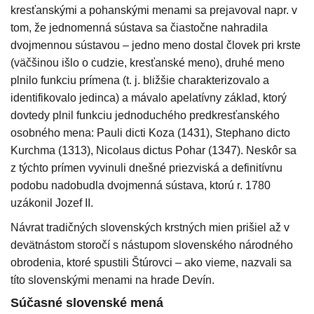
kresťanskými a pohanskými menami sa prejavoval napr. v
tom, že jednomenná sústava sa čiastočne nahradila
dvojmennou sústavou – jedno meno dostal človek pri krste
(väčšinou išlo o cudzie, kresťanské meno), druhé meno
plnilo funkciu prímena (t. j. bližšie charakterizovalo a
identifikovalo jedinca) a mávalo apelatívny základ, ktorý
dovtedy plnil funkciu jednoduchého predkresťanského
osobného mena: Pauli dicti Koza (1431), Stephano dicto
Kurchma (1313), Nicolaus dictus Pohar (1347). Neskôr sa
z týchto prímen vyvinuli dnešné priezviská a definitívnu
podobu nadobudla dvojmenná sústava, ktorú r. 1780
uzákonil Jozef II.
Návrat tradičných slovenských krstných mien prišiel až v
devätnástom storočí s nástupom slovenského národného
obrodenia, ktoré spustili Štúrovci – ako vieme, nazvali sa
títo slovenskými menami na hrade Devín.
Súčasné slovenské mená