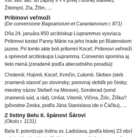
XIII. stor. atď. sú zápisy s
-i
v prvej i druhej slabike),
Žitomysl, Zla, Žľtin, …
Pribinovi veľmoži
(De conversione Bagoariorum et Carantanorum r. 871)
Dňa 24. januára 850 arcibiskup Liuprammus vysviaca
Pribinovi kostol Panny Márie na jeho hrade pri Blatenskom
jazere. Pri tomto akte boli prítomní Koceľ, Pribinovi veľmoži
a sprievod arcibiskupa Liupramma. Conversio spomína aj
tieto mená (zoradené podľa abecedného poradia):
Chotemír, Hojimír, Koceľ, Krmčin, Ľutomír, Skrben (skrb
znamená starosť po slovinsky; porovnaj skrblík po česky;
miestny názov Skrbeň na Morave), Sonderad (sond
znamená súd, a rád), Unšat, Vitomír, Vlčina, Žilic, Žiška?
(pôvodne Zeska, podľa Jána Stanislava ide o Čäčku), …
Z listiny Belu II. špánovi Šárovi
(Okolo r. 1131)
Bela II. potvrdzuje listinu sv. Ladislava, podľa ktorej 23 obcí