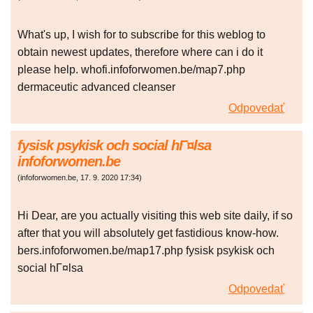
What's up, I wish for to subscribe for this weblog to
obtain newest updates, therefore where can i do it
please help. whofi.infoforwomen.be/map7.php
dermaceutic advanced cleanser
Odpovedať
fysisk psykisk och social hГ¤lsa
infoforwomen.be
(
infoforwomen.be
,
17. 9. 2020
17:34
)
Hi Dear, are you actually visiting this web site daily, if so
after that you will absolutely get fastidious know-how.
bers.infoforwomen.be/map17.php fysisk psykisk och
social hГ¤lsa
Odpovedať