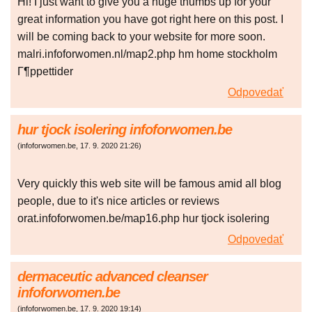
Hi! I just want to give you a huge thumbs up for your
great information you have got right here on this post. I
will be coming back to your website for more soon.
malri.infoforwomen.nl/map2.php hm home stockholm
Г¶ppettider
Odpovedať
hur tjock isolering infoforwomen.be
(
infoforwomen.be
,
17. 9. 2020
21:26
)
Very quickly this web site will be famous amid all blog
people, due to it's nice articles or reviews
orat.infoforwomen.be/map16.php hur tjock isolering
Odpovedať
dermaceutic advanced cleanser
infoforwomen.be
(
infoforwomen.be
,
17. 9. 2020
19:14
)