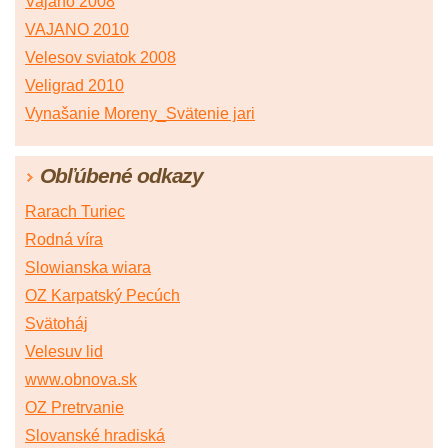
Vajano 2008
VAJANO 2010
Velesov sviatok 2008
Veligrad 2010
Vynašanie Moreny_Svätenie jari
Obľúbené odkazy
Rarach Turiec
Rodná víra
Slowianska wiara
OZ Karpatský Pecúch
Svätoháj
Velesuv lid
www.obnova.sk
OZ Pretrvanie
Slovanské hradiská