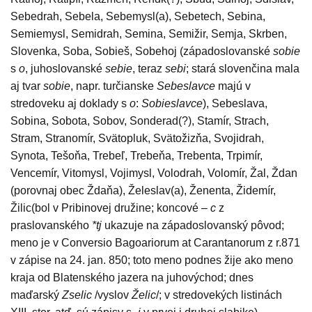
Sebedrah, Sebela, Sebemysl(a), Sebetech, Sebina,
Semiemysl, Semidrah, Semina, Semižir, Semja, Skrben,
Slovenka, Soba, Sobieš, Sobehoj (západoslovanské
sobie
s
o
, juhoslovanské
sebie
, teraz
sebi
; stará slovenčina mala
aj tvar
sobie
, napr. turčianske
Sebeslavce
majú v
stredoveku aj doklady s
o
:
Sobieslavce
), Sebeslava,
Sobina, Sobota, Sobov, Sonderad(?), Stamír, Strach,
Stram, Stranomír, Svätopluk, Svätožizňa, Svojidrah,
Synota, Tešoňa, Trebeľ, Trebeňa, Trebenta, Trpimír,
Vencemír, Vitomysl, Vojimysl, Volodrah, Volomír, Žal, Ždan
(porovnaj obec Ždaňa), Želeslav(a), Ženenta, Židemír,
Žilic(bol v Pribinovej družine; koncové –
c
z
praslovanského
*tj
ukazuje na západoslovanský pôvod;
meno je v Conversio Bagoariorum at Carantanorum z r.871
v zápise na 24. jan. 850; toto meno podnes žije ako meno
kraja od Blatenského jazera na juhovýchod; dnes
maďarský
Zselic
/vyslov
Želic
/; v stredovekých listinách