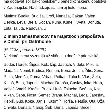
má dodávať soľ bakoňbélskemu benediktínskemu opátstvu
v Zadunajsku. Nachádzajú sa tam aj tieto mená:
Mutimír, Budka, Budiša, Uroš, Nanaša, Čakan, Valen,
Deska, Leva, Biela, Sočan, Kuna, Kunej, Kveta, Bohuta,
Ľuta, Taluta, Radovan, …
Z mien zamestnancov na majetkoch prepošstva
v Dimiši pri Ostrihome
(R. 1138; prepis r. 1329.)
Niektoré mená vyzerajú už skôr ako dnešné priezviská.
Bodor, Horčík, Šípoš, Kok, Ižip, Japuch, Viduta, Mikula,
Madača, Nemil, Budiša, Remeň, Beňa, Jemin, Žilic, Sena,
Puka, Meroša, Doma, Vrbas, Potkan, Tuloch, Vlas, Žela,
Kutaš, Bata, Japuch, Machar, Druhša, Čáslav, Inka, Hrab,
Vojteš, Vadiš, Kračin, Pucik, Uroš, Tolucha, Beňäta, Kot,
Vlkan, Šeba, Nosa, Semet, Brana, Machal, Lega, Järeslav,
Kepiš, Gud, Koka, Janiš, Kazimír, Horša, Petušä, Uta, Uža,
Chvala, Beňäta, Nanaj, Šeb, Beňa, Japuša, Sečeň