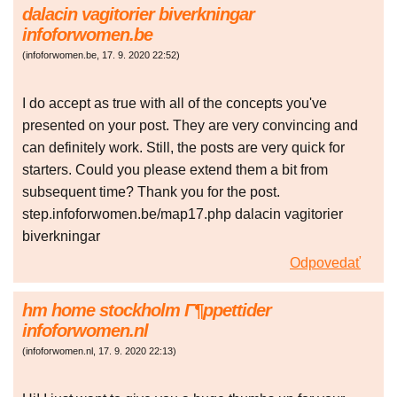
dalacin vagitorier biverkningar
infoforwomen.be
(
infoforwomen.be
,
17. 9. 2020
22:52
)
I do accept as true with all of the concepts you've
presented on your post. They are very convincing and
can definitely work. Still, the posts are very quick for
starters. Could you please extend them a bit from
subsequent time? Thank you for the post.
step.infoforwomen.be/map17.php dalacin vagitorier
biverkningar
Odpovedať
hm home stockholm Г¶ppettider
infoforwomen.nl
(
infoforwomen.nl
,
17. 9. 2020
22:13
)