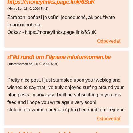
https://moneylinks.page.link/6SuK
(
HenrySot
,
18. 9. 2020
5:41
)
Zarábaní peňazí je veľmi jednoduché, ak používate
finančné robota.
Odkaz - https://moneylinks.page.link/6SuK
Odpovedať
rГёd rundt om Гёjnene infoforwomen.be
(
infoforwomen.be
,
18. 9. 2020
5:01
)
Pretty nice post. I just stumbled upon your weblog and
wished to say that I've truly enjoyed surfing around your
blog posts. In any case I will be subscribing to your rss
feed and I hope you write again very soon!
stolo.infoforwomen.be/map7.php rГёd rundt om Гёjnene
Odpovedať