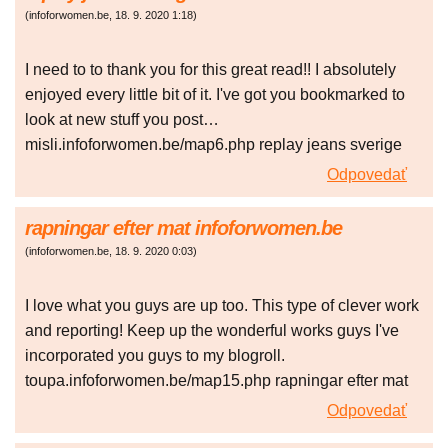
(
infoforwomen.be
,
18. 9. 2020
1:18
)
I need to to thank you for this great read!! I absolutely
enjoyed every little bit of it. I've got you bookmarked to
look at new stuff you post…
misli.infoforwomen.be/map6.php replay jeans sverige
Odpovedať
rapningar efter mat infoforwomen.be
(
infoforwomen.be
,
18. 9. 2020
0:03
)
I love what you guys are up too. This type of clever work
and reporting! Keep up the wonderful works guys I've
incorporated you guys to my blogroll.
toupa.infoforwomen.be/map15.php rapningar efter mat
Odpovedať