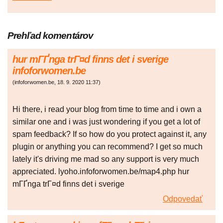
Prehľad komentárov
hur mГҐnga trГ¤d finns det i sverige
infoforwomen.be
(
infoforwomen.be
,
18. 9. 2020
11:37
)
Hi there, i read your blog from time to time and i own a
similar one and i was just wondering if you get a lot of
spam feedback? If so how do you protect against it, any
plugin or anything you can recommend? I get so much
lately it's driving me mad so any support is very much
appreciated. lyoho.infoforwomen.be/map4.php hur
mГҐnga trГ¤d finns det i sverige
Odpovedať