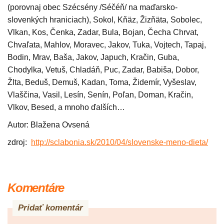
(porovnaj obec Szécsény /Séčéň/ na maďarsko-
slovenkých hraniciach), Sokol, Kňäz, Žizňäta, Sobolec,
Vlkan, Kos, Čenka, Zadar, Bula, Bojan, Čecha Chrvat,
Chvaľata, Mahlov, Moravec, Jakov, Tuka, Vojtech, Tapaj,
Bodin, Mrav, Baša, Jakov, Japuch, Kračin, Guba,
Chodylka, Vetuš, Chladáň, Puc, Zadar, Babiša, Dobor,
Žlta, Beduš, Demuš, Kadan, Toma, Židemír, Vyšeslav,
Vlaščina, Vasil, Lesín, Senín, Poľan, Doman, Kračin,
Vlkov, Besed, a mnoho ďalších…
Autor: Blažena Ovsená
zdroj:
http://sclabonia.sk/2010/04/
slovenske-meno-dieta/
Komentáre
Pridať komentár