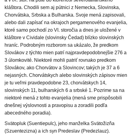
kláštora. Chodili sem aj pútnici z Nemecka, Slovinska,
Chorvátska, Srbska a Bulharska. Svoje mená zapisovali,
alebo dali zapísať na okrajoch pergamenového evanjelia,
ktoré samo pochodí zo VI. storočia a dnes je uložené v
kláštore v Cividale (slovinsky Čedad) blízko slovinských
hraníc. Podrobným rozborom sa ukázalo, že predkom
Slovákov z týchto mien patrí najpravdepodobnejšie 276 a
3 úlomkovité. Niektoré mohli patriť rovnako predkom
Slovákov, ako Chorvátov a Slovincov; takých je 37 a 6
nejasných. Chorvátskych alebo slovinských zápisov mien
je tu veľmi pravdepodobne 23, chorvátskych 14,
slovinských 11, bulharských 6 a srbské 1. Pozrime sa na
niektoré mená z tohto evanjelia (mená sme prispôsobili
dnešnej výslovnosti a pravopisu a zoradili podľa
abecedného poradia).
Svätopluk (Suentiepulc), jeho manželka Svätožizňa
(Szuentezizna) a ich syn Predeslav (Predezlauz).