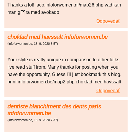
Thanks a lot! laco.infoforwomen.nl/map26.php vad kan
man gГ¶ra med avokado
Odpovedať
choklad med havssalt infoforwomen.be
(
infoforwomen.be
,
18. 9. 2020
8:57
)
Your style is really unique in comparison to other folks
I've read stuff from. Many thanks for posting when you
have the opportunity, Guess I'll just bookmark this blog.
prinr.infoforwomen.be/map2.php choklad med havssalt
Odpovedať
dentiste blanchiment des dents paris
infoforwomen.be
(
infoforwomen.be
,
18. 9. 2020
7:37
)