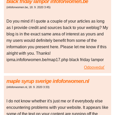
black friday lampor infoforwomen.be
(
infoforwomen.be
,
18. 9. 2020
3:45
)
Do you mind if I quote a couple of your articles as long
as I provide credit and sources back to your weblog? My
blog is in the exact same area of interest as yours and
my users would definitely benefit from some of the
information you present here. Please let me know if this
alright with you. Thanks!
ipma.infoforwomen.be/map17.php black friday lampor
Odpovedať
maple syrup sverige infoforwomen.nl
(
infoforwomen.nl
,
18. 9. 2020
3:33
)
I do not know whether it's just me or if everybody else
encountering problems with your website. It appears like
some of the text on your content are running off the