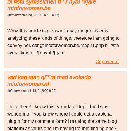
bГ¤sta symaskinen fГ¶r nybГ¶rjare
infoforwomen.be
(
infoforwomen.be
,
18. 9. 2020
10:17
)
Wow, this article is pleasant, my younger sister is
analyzing these kinds of things, therefore I am going to
convey her. congt.infoforwomen.be/map21.php bГ¤sta
symaskinen fГ¶r nybГ¶rjare
Odpovedať
vad kan man gГ¶ra med avokado
infoforwomen.nl
(
infoforwomen.nl
,
18. 9. 2020
9:29
)
Hello there! I know this is kinda off topic but I was
wondering if you knew where I could get a captcha
plugin for my comment form? I'm using the same blog
platform as yours and I'm having trouble finding one?