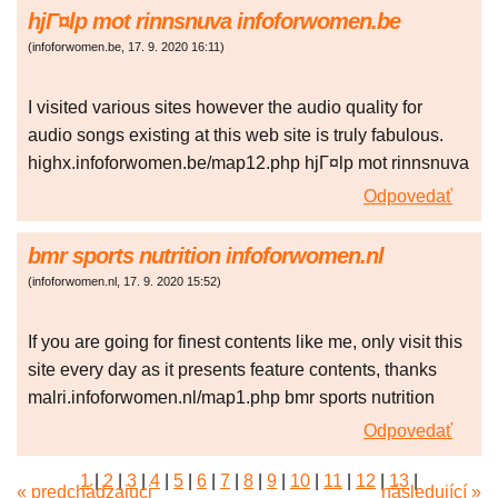
hjГ¤lp mot rinnsnuva infoforwomen.be
(
infoforwomen.be
,
17. 9. 2020
16:11
)
I visited various sites however the audio quality for
audio songs existing at this web site is truly fabulous.
highx.infoforwomen.be/map12.php hjГ¤lp mot rinnsnuva
Odpovedať
bmr sports nutrition infoforwomen.nl
(
infoforwomen.nl
,
17. 9. 2020
15:52
)
If you are going for finest contents like me, only visit this
site every day as it presents feature contents, thanks
malri.infoforwomen.nl/map1.php bmr sports nutrition
Odpovedať
1
|
2
|
3
|
4
|
5
|
6
|
7
|
8
|
9
|
10
|
11
|
12
|
13
|
« predchádzajúci
následující »