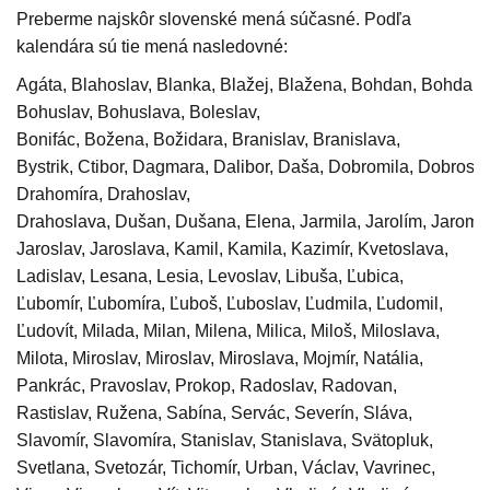
Preberme najskôr slovenské mená súčasné. Podľa
kalendára sú tie mená nasledovné:
Agáta, Blahoslav, Blanka, Blažej, Blažena, Bohdan, Bohdana
Bohuslav, Bohuslava, Boleslav,
Bonifác, Božena, Božidara, Branislav, Branislava,
Bystrik, Ctibor, Dagmara, Dalibor, Daša, Dobromila, Dobrosl
Drahomíra, Drahoslav,
Drahoslava, Dušan, Dušana, Elena, Jarmila, Jarolím, Jaromír
Jaroslav, Jaroslava, Kamil, Kamila, Kazimír, Kvetoslava,
Ladislav, Lesana, Lesia, Levoslav, Libuša, Ľubica,
Ľubomír, Ľubomíra, Ľuboš, Ľuboslav, Ľudmila, Ľudomil,
Ľudovít, Milada, Milan, Milena, Milica, Miloš, Miloslava,
Milota, Miroslav, Miroslav, Miroslava, Mojmír, Natália,
Pankrác, Pravoslav, Prokop, Radoslav, Radovan,
Rastislav, Ružena, Sabína, Servác, Severín, Sláva,
Slavomír, Slavomíra, Stanislav, Stanislava, Svätopluk,
Svetlana, Svetozár, Tichomír, Urban, Václav, Vavrinec,