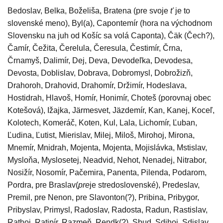
Bedoslav, Belka, Boželiša, Bratena (pre svoje
ť
je to
slovenské meno), Byl(a), Capontemír (hora na východnom
Slovensku na juh od Košíc sa volá Caponta), Čäk (Čech?),
Čamír, Čežita, Čerelula, Čeresula, Čestimír, Črna,
Črnamyš, Dalimír, Dej, Deva, Devodeľka, Devodesa,
Devosta, Doblislav, Dobrava, Dobromysl, Dobrožizň,
Drahoroh, Drahovid, Drahomír, Držimír, Hodeslava,
Hostidrah, Hlavoš, Homír, Honimír, Choteš (porovnaj obec
Kotešová), Ižajka, Järmesvet, Jäzdemír, Kan, Kanej, Koceľ,
Kolotech, Komeráč, Koten, Kul, Lala, Lichomír, Ľuban,
Ľudina, Ľutist, Mierislav, Milej, Miloš, Mirohoj, Mirona,
Mnemír, Mnidrah, Mojenta, Mojenta, Mojislávka, Mstislav,
Mysloňa, Myslosetej, Neadvid, Nehot, Nenadej, Nitrabor,
Nosižír, Nosomír, Pačemira, Panenta, Pilenda, Podarom,
Pordra, pre Braslav(
pre
je stredoslovenské), Predeslav,
Premil, pre Nenon, pre Slavonton(?), Pribina, Pribygor,
Pribyslav, Primysl, Radoslav, Radosta, Radun, Rastislav,
Rathoj, Ratipír, Razmeň, Rendk(?), Sbud, Sdihoj, Sdislav,