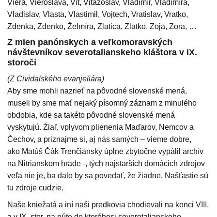
Viera, Vieroslava, Vít, Vitazoslav, Vladimír, Vladimíra,
Vladislav, Vlasta, Vlastimil, Vojtech, Vratislav, Vratko,
Zdenka, Zdenko, Želmíra, Zlatica, Zlatko, Zoja, Zora, …
Z mien panónskych a veľkomoravských
návštevníkov severotalianskeho kláštora v IX.
storočí
(Z Cividalského evanjeliára)
Aby sme mohli nazrieť na pôvodné slovenské mená,
museli by sme mať nejaký písomný záznam z minulého
obdobia, kde sa takéto pôvodné slovenské mená
vyskytujú. Žiaľ, vplyvom plienenia Maďarov, Nemcov a
Čechov, a priznajme si, aj nás samých – vieme dobre,
ako Matúš Čák Trenčiansky úplne zbytočne vypálil archív
na Nitrianskom hrade -, tých najstarších domácich zdrojov
veľa nie je, ba dalo by sa povedať, že žiadne. Našťastie sú
tu zdroje cudzie.
Naše kniežatá a iní naši predkovia chodievali na konci VIII.
a v IX. stor. na púte do ktoréhosi severotalianskeho