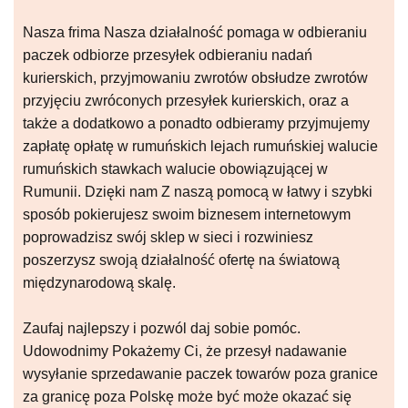
Nasza frima Nasza działalność pomaga w odbieraniu
paczek odbiorze przesyłek odbieraniu nadań
kurierskich, przyjmowaniu zwrotów obsłudze zwrotów
przyjęciu zwróconych przesyłek kurierskich, oraz a
także a dodatkowo a ponadto odbieramy przyjmujemy
zapłatę opłatę w rumuńskich lejach rumuńskiej walucie
rumuńskich stawkach walucie obowiązującej w
Rumunii. Dzięki nam Z naszą pomocą w łatwy i szybki
sposób pokierujesz swoim biznesem internetowym
poprowadzisz swój sklep w sieci i rozwiniesz
poszerzysz swoją działalność ofertę na światową
międzynarodową skalę.
Zaufaj najlepszy i pozwól daj sobie pomóc.
Udowodnimy Pokażemy Ci, że przesył nadawanie
wysyłanie sprzedawanie paczek towarów poza granice
za granicę poza Polskę może być może okazać się