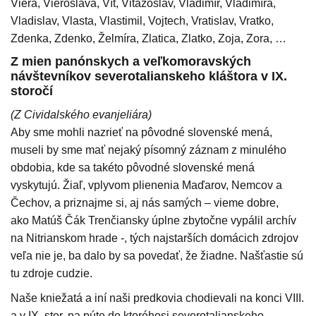
Viera, Vieroslava, Vít, Vitazoslav, Vladimír, Vladimíra,
Vladislav, Vlasta, Vlastimil, Vojtech, Vratislav, Vratko,
Zdenka, Zdenko, Želmíra, Zlatica, Zlatko, Zoja, Zora, …
Z mien panónskych a veľkomoravských
návštevníkov severotalianskeho kláštora v IX.
storočí
(Z Cividalského evanjeliára)
Aby sme mohli nazrieť na pôvodné slovenské mená,
museli by sme mať nejaký písomný záznam z minulého
obdobia, kde sa takéto pôvodné slovenské mená
vyskytujú. Žiaľ, vplyvom plienenia Maďarov, Nemcov a
Čechov, a priznajme si, aj nás samých – vieme dobre,
ako Matúš Čák Trenčiansky úplne zbytočne vypálil archív
na Nitrianskom hrade -, tých najstarších domácich zdrojov
veľa nie je, ba dalo by sa povedať, že žiadne. Našťastie sú
tu zdroje cudzie.
Naše kniežatá a iní naši predkovia chodievali na konci VIII.
a v IX. stor. na púte do ktoréhosi severotalianskeho