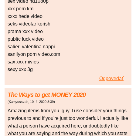
sex video hd1080p
xxx porn km
xxxx hede video
seks videolar korish
prama xxx video
public fuck video
salieri valentina nappi
sanilyon porn video.com
sax xxx mivies
sexy xxx 3g
Odpovedať
The Ways to get MONEY 2020
(
Kamysssvah
,
10. 4. 2020
8:39
)
Amazing items from you, guy. I use consider your things
previous to and if you're just too wonderful. I actually like
what a person have acquired here, undoubtedly like
what you are saying and the way during which you state