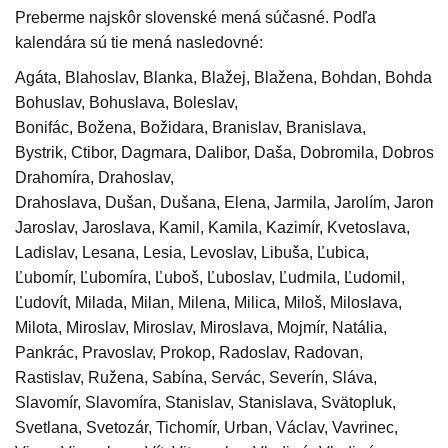
Preberme najskôr slovenské mená súčasné. Podľa
kalendára sú tie mená nasledovné:
Agáta, Blahoslav, Blanka, Blažej, Blažena, Bohdan, Bohdana
Bohuslav, Bohuslava, Boleslav,
Bonifác, Božena, Božidara, Branislav, Branislava,
Bystrik, Ctibor, Dagmara, Dalibor, Daša, Dobromila, Dobrosl
Drahomíra, Drahoslav,
Drahoslava, Dušan, Dušana, Elena, Jarmila, Jarolím, Jaromír
Jaroslav, Jaroslava, Kamil, Kamila, Kazimír, Kvetoslava,
Ladislav, Lesana, Lesia, Levoslav, Libuša, Ľubica,
Ľubomír, Ľubomíra, Ľuboš, Ľuboslav, Ľudmila, Ľudomil,
Ľudovít, Milada, Milan, Milena, Milica, Miloš, Miloslava,
Milota, Miroslav, Miroslav, Miroslava, Mojmír, Natália,
Pankrác, Pravoslav, Prokop, Radoslav, Radovan,
Rastislav, Ružena, Sabína, Servác, Severín, Sláva,
Slavomír, Slavomíra, Stanislav, Stanislava, Svätopluk,
Svetlana, Svetozár, Tichomír, Urban, Václav, Vavrinec,