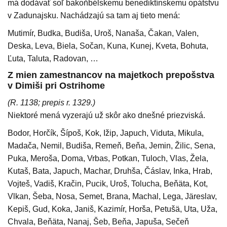
má dodávať soľ bakoňbélskemu benediktínskemu opátstvu
v Zadunajsku. Nachádzajú sa tam aj tieto mená:
Mutimír, Budka, Budiša, Uroš, Nanaša, Čakan, Valen,
Deska, Leva, Biela, Sočan, Kuna, Kunej, Kveta, Bohuta,
Ľuta, Taluta, Radovan, …
Z mien zamestnancov na majetkoch prepošstva
v Dimiši pri Ostrihome
(R. 1138; prepis r. 1329.)
Niektoré mená vyzerajú už skôr ako dnešné priezviská.
Bodor, Horčík, Šípoš, Kok, Ižip, Japuch, Viduta, Mikula,
Madača, Nemil, Budiša, Remeň, Beňa, Jemin, Žilic, Sena,
Puka, Meroša, Doma, Vrbas, Potkan, Tuloch, Vlas, Žela,
Kutaš, Bata, Japuch, Machar, Druhša, Čáslav, Inka, Hrab,
Vojteš, Vadiš, Kračin, Pucik, Uroš, Tolucha, Beňäta, Kot,
Vlkan, Šeba, Nosa, Semet, Brana, Machal, Lega, Järeslav,
Kepiš, Gud, Koka, Janiš, Kazimír, Horša, Petušä, Uta, Uža,
Chvala, Beňäta, Nanaj, Šeb, Beňa, Japuša, Sečeň