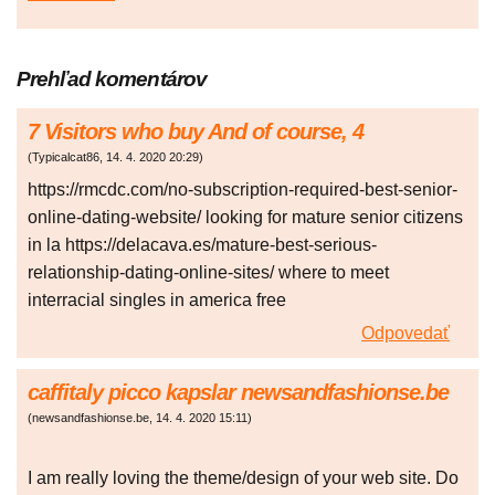
Prehľad komentárov
7 Visitors who buy And of course, 4
(
Typicalcat86
,
14. 4. 2020
20:29
)
https://rmcdc.com/no-subscription-required-best-senior-
online-dating-website/ looking for mature senior citizens
in la https://delacava.es/mature-best-serious-
relationship-dating-online-sites/ where to meet
interracial singles in america free
Odpovedať
caffitaly picco kapslar newsandfashionse.be
(
newsandfashionse.be
,
14. 4. 2020
15:11
)
I am really loving the theme/design of your web site. Do