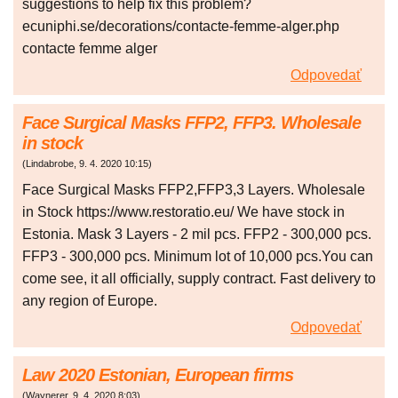
suggestions to help fix this problem?
ecuniphi.se/decorations/contacte-femme-alger.php
contacte femme alger
Odpovedať
Face Surgical Masks FFP2, FFP3. Wholesale
in stock
(
Lindabrobe
,
9. 4. 2020
10:15
)
Face Surgical Masks FFP2,FFP3,3 Layers. Wholesale
in Stock https://www.restoratio.eu/ We have stock in
Estonia. Mask 3 Layers - 2 mil pcs. FFP2 - 300,000 pcs.
FFP3 - 300,000 pcs. Minimum lot of 10,000 pcs.You can
come see, it all officially, supply contract. Fast delivery to
any region of Europe.
Odpovedať
Law 2020 Estonian, European firms
(
Waynerer
,
9. 4. 2020
8:03
)