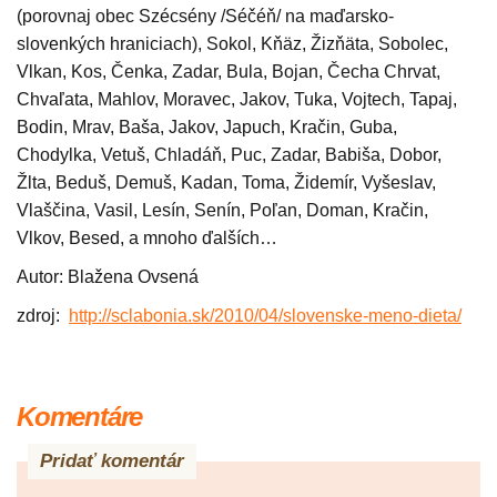
(porovnaj obec Szécsény /Séčéň/ na maďarsko-
slovenkých hraniciach), Sokol, Kňäz, Žizňäta, Sobolec,
Vlkan, Kos, Čenka, Zadar, Bula, Bojan, Čecha Chrvat,
Chvaľata, Mahlov, Moravec, Jakov, Tuka, Vojtech, Tapaj,
Bodin, Mrav, Baša, Jakov, Japuch, Kračin, Guba,
Chodylka, Vetuš, Chladáň, Puc, Zadar, Babiša, Dobor,
Žlta, Beduš, Demuš, Kadan, Toma, Židemír, Vyšeslav,
Vlaščina, Vasil, Lesín, Senín, Poľan, Doman, Kračin,
Vlkov, Besed, a mnoho ďalších…
Autor: Blažena Ovsená
zdroj:
http://sclabonia.sk/2010/04/
slovenske-meno-dieta/
Komentáre
Pridať komentár