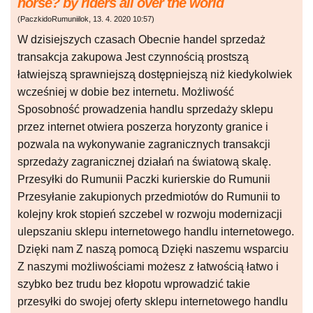
horse? by riders all over the world
(
PaczkidoRumuniilok
,
13. 4. 2020
10:57
)
W dzisiejszych czasach Obecnie handel sprzedaż
transakcja zakupowa Jest czynnością prostszą
łatwiejszą sprawniejszą dostępniejszą niż kiedykolwiek
wcześniej w dobie bez internetu. Możliwość
Sposobność prowadzenia handlu sprzedaży sklepu
przez internet otwiera poszerza horyzonty granice i
pozwala na wykonywanie zagranicznych transakcji
sprzedaży zagranicznej działań na światową skalę.
Przesyłki do Rumunii Paczki kurierskie do Rumunii
Przesyłanie zakupionych przedmiotów do Rumunii to
kolejny krok stopień szczebel w rozwoju modernizacji
ulepszaniu sklepu internetowego handlu internetowego.
Dzięki nam Z naszą pomocą Dzięki naszemu wsparciu
Z naszymi możliwościami możesz z łatwością łatwo i
szybko bez trudu bez kłopotu wprowadzić takie
przesyłki do swojej oferty sklepu internetowego handlu