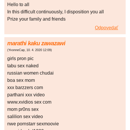
Hello to all
In this difficult continuously, I disposition you all
Prize your family and friends
Odpovedať
marathi kaku zawazawi
(
YvonneCap
,
10. 4. 2020
12:09
)
girls pron pic
tabu sex naked
russian women chudai
boa sex mom
xxx barzzers com
parthani xxx video
www.xvidios sex com
mom pr0ns sex
salilion sex video
nwe pornstarr sexmoovie