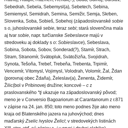
Sebedrah, Sebela, Sebemysl(a), Sebetech, Sebina,
Semiemysl, Semidrah, Semina, Semižir, Semja, Skrben,
Slovenka, Soba, Sobieš, Sobehoj (západoslovanské
sobie
s
o
, juhoslovanské
sebie
, teraz
sebi
; stará slovenčina mala
aj tvar
sobie
, napr. turčianske
Sebeslavce
majú v
stredoveku aj doklady s
o
:
Sobieslavce
), Sebeslava,
Sobina, Sobota, Sobov, Sonderad(?), Stamír, Strach,
Stram, Stranomír, Svätopluk, Svätožizňa, Svojidrah,
Synota, Tešoňa, Trebeľ, Trebeňa, Trebenta, Trpimír,
Vencemír, Vitomysl, Vojimysl, Volodrah, Volomír, Žal, Ždan
(porovnaj obec Ždaňa), Želeslav(a), Ženenta, Židemír,
Žilic(bol v Pribinovej družine; koncové –
c
z
praslovanského
*tj
ukazuje na západoslovanský pôvod;
meno je v Conversio Bagoariorum at Carantanorum z r.871
v zápise na 24. jan. 850; toto meno podnes žije ako meno
kraja od Blatenského jazera na juhovýchod; dnes
maďarský
Zselic
/vyslov
Želic
/; v stredovekých listinách