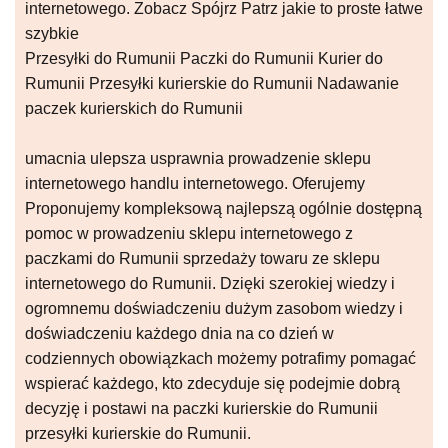
internetowego. Zobacz Spójrz Patrz jakie to proste łatwe
szybkie
Przesyłki do Rumunii Paczki do Rumunii Kurier do
Rumunii Przesyłki kurierskie do Rumunii Nadawanie
paczek kurierskich do Rumunii
umacnia ulepsza usprawnia prowadzenie sklepu
internetowego handlu internetowego. Oferujemy
Proponujemy kompleksową najlepszą ogólnie dostępną
pomoc w prowadzeniu sklepu internetowego z
paczkami do Rumunii sprzedaży towaru ze sklepu
internetowego do Rumunii. Dzięki szerokiej wiedzy i
ogromnemu doświadczeniu dużym zasobom wiedzy i
doświadczeniu każdego dnia na co dzień w
codziennych obowiązkach możemy potrafimy pomagać
wspierać każdego, kto zdecyduje się podejmie dobrą
decyzję i postawi na paczki kurierskie do Rumunii
przesyłki kurierskie do Rumunii.