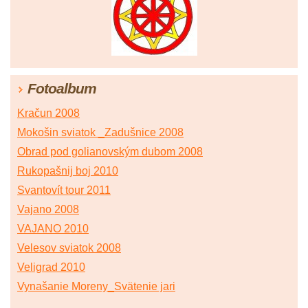
77
|
78
|
79
|
80
|
81
|
82
|
83
|
84
|
85
|
86
|
87
|
88
|
89
|
90
|
91
|
92
|
93
|
94
|
95
Fotoalbum
Kračun 2008
Mokošin sviatok _Zadušnice 2008
Obrad pod golianovským dubom 2008
Rukopašnij boj 2010
Svantovít tour 2011
Vajano 2008
VAJANO 2010
Velesov sviatok 2008
Veligrad 2010
Vynašanie Moreny_Svätenie jari