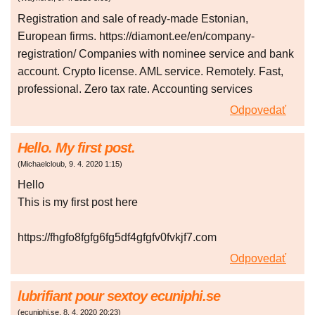
Registration and sale of ready-made Estonian,
European firms. https://diamont.ee/en/company-
registration/ Companies with nominee service and bank
account. Crypto license. AML service. Remotely. Fast,
professional. Zero tax rate. Accounting services
Odpovedať
Hello. My first post.
(
Michaelcloub
,
9. 4. 2020
1:15
)
Hello
This is my first post here
https://fhgfo8fgfg6fg5df4gfgfv0fvkjf7.com
Odpovedať
lubrifiant pour sextoy ecuniphi.se
(
ecuniphi.se
,
8. 4. 2020
20:23
)