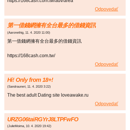
https://168cash.com.tw/adv/area
Odpovedať
第一借錢網擁有全台最多的借錢資訊
(
Aaronethig
,
11. 4. 2020
11:00
)
第一借錢網擁有全台最多的借錢資訊
https://168cash.com.tw/
Odpovedať
Hi! Only from 18+!
(
Sandrauneri
,
11. 4. 2020
3:22
)
The best adult Dating site loveawake.ru
Odpovedať
URZG06taiRGYrJ8LTPFwFO
(
JulieMoima
,
10. 4. 2020
19:42
)