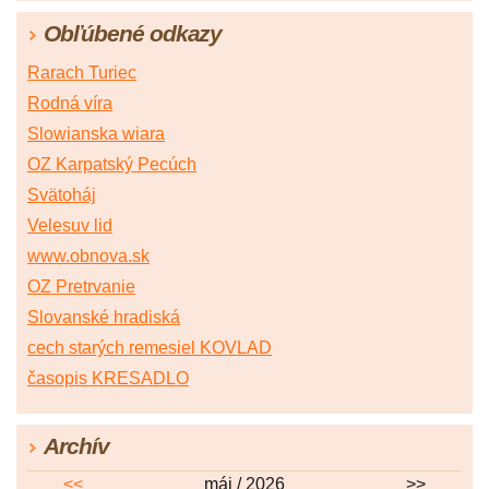
Obľúbené odkazy
Rarach Turiec
Rodná víra
Slowianska wiara
OZ Karpatský Pecúch
Svätoháj
Velesuv lid
www.obnova.sk
OZ Pretrvanie
Slovanské hradiská
cech starých remesiel KOVLAD
časopis KRESADLO
Archív
<<
máj / 2026
>>