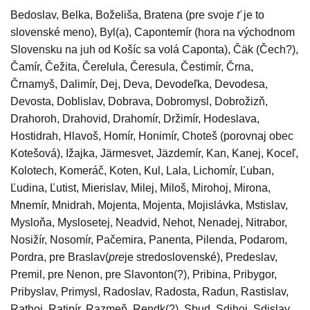
Bedoslav, Belka, Boželiša, Bratena (pre svoje
ť
je to
slovenské meno), Byl(a), Capontemír (hora na východnom
Slovensku na juh od Košíc sa volá Caponta), Čäk (Čech?),
Čamír, Čežita, Čerelula, Čeresula, Čestimír, Črna,
Črnamyš, Dalimír, Dej, Deva, Devodeľka, Devodesa,
Devosta, Doblislav, Dobrava, Dobromysl, Dobrožizň,
Drahoroh, Drahovid, Drahomír, Držimír, Hodeslava,
Hostidrah, Hlavoš, Homír, Honimír, Choteš (porovnaj obec
Kotešová), Ižajka, Järmesvet, Jäzdemír, Kan, Kanej, Koceľ,
Kolotech, Komeráč, Koten, Kul, Lala, Lichomír, Ľuban,
Ľudina, Ľutist, Mierislav, Milej, Miloš, Mirohoj, Mirona,
Mnemír, Mnidrah, Mojenta, Mojenta, Mojislávka, Mstislav,
Mysloňa, Myslosetej, Neadvid, Nehot, Nenadej, Nitrabor,
Nosižír, Nosomír, Pačemira, Panenta, Pilenda, Podarom,
Pordra, pre Braslav(
pre
je stredoslovenské), Predeslav,
Premil, pre Nenon, pre Slavonton(?), Pribina, Pribygor,
Pribyslav, Primysl, Radoslav, Radosta, Radun, Rastislav,
Rathoj, Ratipír, Razmeň, Rendk(?), Sbud, Sdihoj, Sdislav,