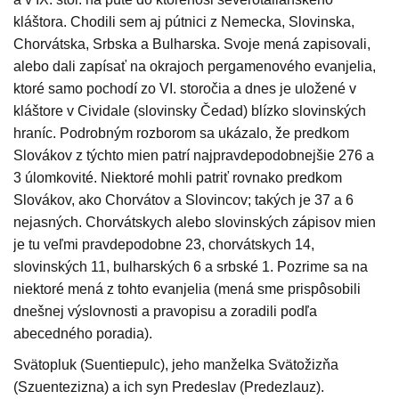
kláštora. Chodili sem aj pútnici z Nemecka, Slovinska,
Chorvátska, Srbska a Bulharska. Svoje mená zapisovali,
alebo dali zapísať na okrajoch pergamenového evanjelia,
ktoré samo pochodí zo VI. storočia a dnes je uložené v
kláštore v Cividale (slovinsky Čedad) blízko slovinských
hraníc. Podrobným rozborom sa ukázalo, že predkom
Slovákov z týchto mien patrí najpravdepodobnejšie 276 a
3 úlomkovité. Niektoré mohli patriť rovnako predkom
Slovákov, ako Chorvátov a Slovincov; takých je 37 a 6
nejasných. Chorvátskych alebo slovinských zápisov mien
je tu veľmi pravdepodobne 23, chorvátskych 14,
slovinských 11, bulharských 6 a srbské 1. Pozrime sa na
niektoré mená z tohto evanjelia (mená sme prispôsobili
dnešnej výslovnosti a pravopisu a zoradili podľa
abecedného poradia).
Svätopluk (Suentiepulc), jeho manželka Svätožizňa
(Szuentezizna) a ich syn Predeslav (Predezlauz).