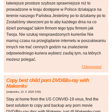
łatwiejsze prostsze szybsze sprawniejsze niż to
prowadzone w kraju dostępne w Polsce działające na
terenie naszego Państwa Jesteśmy po to działamy po to
Zostaliśmy stworzeni po to aby każdego dnia na co
dzień pomagać takim firmom tego typu firmom jak
Twoja. Nie szukaj niesprawdzonych kurierów Nie
marnuj czasu na przeglądanie internetu w poszukiwaniu
innych nie trać cennych godzin na znalezienie
odpowiedniego kuriera wybierz zaufaj tym, na których
możesz polegać.
Odpovedať
Copy best child porn DVD/Blu-ray with
Makemkv
(
makemkv
,
13. 4. 2020
3:50
)
Stay at home from the US CONVID-19 virus, find the
best solution to copy and backup any porn movie
DVD/Blu-ray disc with Makemv, just @ Makemkv.com