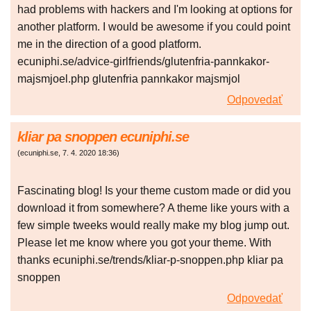
had problems with hackers and I'm looking at options for
another platform. I would be awesome if you could point
me in the direction of a good platform.
ecuniphi.se/advice-girlfriends/glutenfria-pannkakor-
majsmjoel.php glutenfria pannkakor majsmjol
Odpovedať
kliar pa snoppen ecuniphi.se
(
ecuniphi.se
,
7. 4. 2020
18:36
)
Fascinating blog! Is your theme custom made or did you
download it from somewhere? A theme like yours with a
few simple tweeks would really make my blog jump out.
Please let me know where you got your theme. With
thanks ecuniphi.se/trends/kliar-p-snoppen.php kliar pa
snoppen
Odpovedať