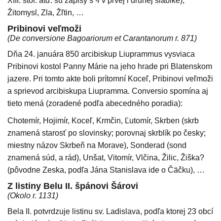
XIII. stor. atď. sú zápisy s
-i
v prvej i druhej slabike),
Žitomysl, Zla, Žľtin, …
Pribinovi veľmoži
(De conversione Bagoariorum et Carantanorum r. 871)
Dňa 24. januára 850 arcibiskup Liuprammus vysviaca
Pribinovi kostol Panny Márie na jeho hrade pri Blatenskom
jazere. Pri tomto akte boli prítomní Koceľ, Pribinovi veľmoži
a sprievod arcibiskupa Liupramma. Conversio spomína aj
tieto mená (zoradené podľa abecedného poradia):
Chotemír, Hojimír, Koceľ, Krmčin, Ľutomír, Skrben (skrb
znamená starosť po slovinsky; porovnaj skrblík po česky;
miestny názov Skrbeň na Morave), Sonderad (sond
znamená súd, a rád), Unšat, Vitomír, Vlčina, Žilic, Žiška?
(pôvodne Zeska, podľa Jána Stanislava ide o Čäčku), …
Z listiny Belu II. špánovi Šárovi
(Okolo r. 1131)
Bela II. potvrdzuje listinu sv. Ladislava, podľa ktorej 23 obcí