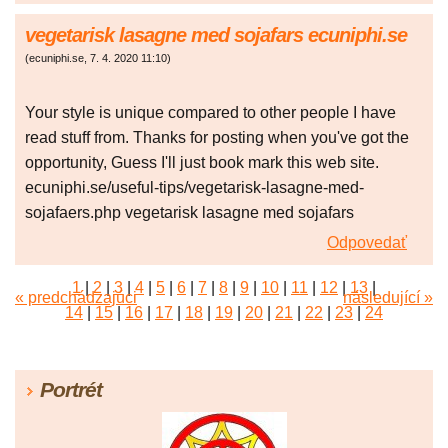
vegetarisk lasagne med sojafars ecuniphi.se
(
ecuniphi.se
,
7. 4. 2020
11:10
)
Your style is unique compared to other people I have
read stuff from. Thanks for posting when you've got the
opportunity, Guess I'll just book mark this web site.
ecuniphi.se/useful-tips/vegetarisk-lasagne-med-
sojafaers.php vegetarisk lasagne med sojafars
Odpovedať
1
|
2
|
3
|
4
|
5
|
6
|
7
|
8
|
9
|
10
|
11
|
12
|
13
|
« predchádzajúci
následující »
14
|
15
|
16
|
17
|
18
|
19
|
20
|
21
|
22
|
23
|
24
|
25
|
26
|
27
|
28
|
29
|
30
|
31
|
32
|
33
|
34
|
35
|
36
|
37
|
38
|
39
|
40
|
41
|
42
|
43
|
44
|
45
Portrét
|
46
|
47
|
48
|
49
|
50
|
51
|
52
|
53
|
54
|
55
|
56
|
57
|
58
|
59
|
60
|
61
|
62
|
63
|
64
|
65
|
66
|
67
|
68
|
69
|
70
|
71
|
72
|
73
|
74
|
75
|
76
|