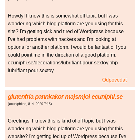
Howdy! I know this is somewhat off topic but I was
wondering which blog platform are you using for this
site? I'm getting sick and tired of Wordpress because
I've had problems with hackers and I'm looking at
options for another platform. I would be fantastic if you
could point me in the direction of a good platform.
ecuniphi.se/decorations/lubrifiant-pour-sextoy.php
lubrifiant pour sextoy
Odpovedať
glutenfria pannkakor majsmjol ecuniphi.se
(
ecuniphi.se
,
8. 4. 2020
7:15
)
Greetings! I know this is kind of off topic but I was
wondering which blog platform are you using for this
website? I'm getting fed up of Wordpress because I've