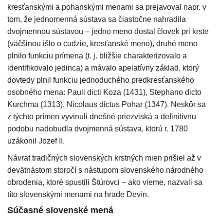
kresťanskými a pohanskými menami sa prejavoval napr. v
tom, že jednomenná sústava sa čiastočne nahradila
dvojmennou sústavou – jedno meno dostal človek pri krste
(väčšinou išlo o cudzie, kresťanské meno), druhé meno
plnilo funkciu prímena (t. j. bližšie charakterizovalo a
identifikovalo jedinca) a mávalo apelatívny základ, ktorý
dovtedy plnil funkciu jednoduchého predkresťanského
osobného mena: Pauli dicti Koza (1431), Stephano dicto
Kurchma (1313), Nicolaus dictus Pohar (1347). Neskôr sa
z týchto prímen vyvinuli dnešné priezviská a definitívnu
podobu nadobudla dvojmenná sústava, ktorú r. 1780
uzákonil Jozef II.
Návrat tradičných slovenských krstných mien prišiel až v
devätnástom storočí s nástupom slovenského národného
obrodenia, ktoré spustili Štúrovci – ako vieme, nazvali sa
títo slovenskými menami na hrade Devín.
Súčasné slovenské mená