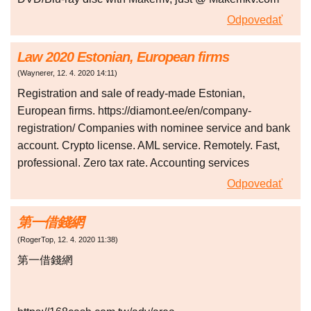
Odpovedať
Law 2020 Estonian, European firms
(
Waynerer
,
12. 4. 2020
14:11
)
Registration and sale of ready-made Estonian,
European firms. https://diamont.ee/en/company-
registration/ Companies with nominee service and bank
account. Crypto license. AML service. Remotely. Fast,
professional. Zero tax rate. Accounting services
Odpovedať
第一借錢網
(
RogerTop
,
12. 4. 2020
11:38
)
第一借錢網