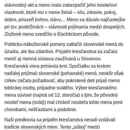
slávnostný akt a meno malo zabezpečiť jeho nositeľovi
vlastnosti, ktoré mu v mene želali – silu, zdravie, pokoj,
dobro, priazeň bohov, slávu… Meno sa dávalo najčastejšie
pri tzv. postrižinách – slávnosti prijímania medzi dospelých.
Zložené meno svedčilo o šľachtickom pôvode.
Politicko-náboženské pomery zatlačili slovenské mená do
úzadia, ale iba zdanlivo. Prijatím kresťanstva sa začala
meniť aj menná sústava zaužívaná u Slovenov.
Kresťanská viera priniesla krst. Spočiatku sa krstom
naďalej prijímali slovenské (pohanské) mená, neskôr však
cirkev začala požadovať, aby pokrstené deti prijali meno
biblickej osoby, prípadne svätého. Výber kresťanského
mena súvisel (najmä od 12. storočia) s tým, že pôvodný
nositeľ mena (svätý) mal chrániť nositeľa tohto mena pred
chorobami, nešťastiami a podobne.
Naši predkovia sa prijatím kresťanstva neradi vzdávali
tradície slovenských mien. Tento „súboj“ medzi