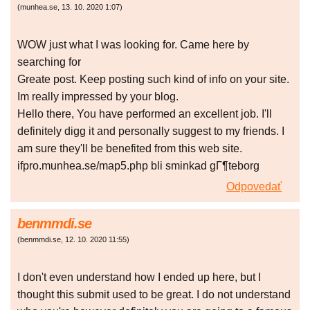
(
munhea.se
,
13. 10. 2020
1:07
)
WOW just what I was looking for. Came here by
searching for
Greate post. Keep posting such kind of info on your site.
Im really impressed by your blog.
Hello there, You have performed an excellent job. I'll
definitely digg it and personally suggest to my friends. I
am sure they'll be benefited from this web site.
ifpro.munhea.se/map5.php bli sminkad gГ¶teborg
Odpovedať
benmmdi.se
(
benmmdi.se
,
12. 10. 2020
11:55
)
I don't even understand how I ended up here, but I
thought this submit used to be great. I do not understand