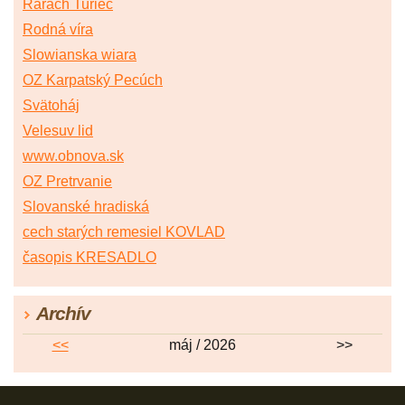
Rarach Turiec
Rodná víra
Slowianska wiara
OZ Karpatský Pecúch
Svätoháj
Velesuv lid
www.obnova.sk
OZ Pretrvanie
Slovanské hradiská
cech starých remesiel KOVLAD
časopis KRESADLO
Archív
<<
máj / 2026
>>