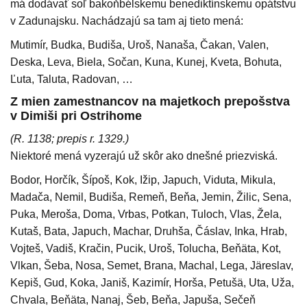
má dodávať soľ bakoňbélskemu benediktínskemu opátstvu
v Zadunajsku. Nachádzajú sa tam aj tieto mená:
Mutimír, Budka, Budiša, Uroš, Nanaša, Čakan, Valen,
Deska, Leva, Biela, Sočan, Kuna, Kunej, Kveta, Bohuta,
Ľuta, Taluta, Radovan, …
Z mien zamestnancov na majetkoch prepošstva
v Dimiši pri Ostrihome
(R. 1138; prepis r. 1329.)
Niektoré mená vyzerajú už skôr ako dnešné priezviská.
Bodor, Horčík, Šípoš, Kok, Ižip, Japuch, Viduta, Mikula,
Madača, Nemil, Budiša, Remeň, Beňa, Jemin, Žilic, Sena,
Puka, Meroša, Doma, Vrbas, Potkan, Tuloch, Vlas, Žela,
Kutaš, Bata, Japuch, Machar, Druhša, Čáslav, Inka, Hrab,
Vojteš, Vadiš, Kračin, Pucik, Uroš, Tolucha, Beňäta, Kot,
Vlkan, Šeba, Nosa, Semet, Brana, Machal, Lega, Järeslav,
Kepiš, Gud, Koka, Janiš, Kazimír, Horša, Petušä, Uta, Uža,
Chvala, Beňäta, Nanaj, Šeb, Beňa, Japuša, Sečeň