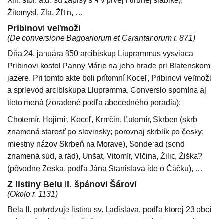
XIII. stor. atď. sú zápisy s
-i
v prvej i druhej slabike),
Žitomysl, Zla, Žľtin, …
Pribinovi veľmoži
(De conversione Bagoariorum et Carantanorum r. 871)
Dňa 24. januára 850 arcibiskup Liuprammus vysviaca
Pribinovi kostol Panny Márie na jeho hrade pri Blatenskom
jazere. Pri tomto akte boli prítomní Koceľ, Pribinovi veľmoži
a sprievod arcibiskupa Liupramma. Conversio spomína aj
tieto mená (zoradené podľa abecedného poradia):
Chotemír, Hojimír, Koceľ, Krmčin, Ľutomír, Skrben (skrb
znamená starosť po slovinsky; porovnaj skrblík po česky;
miestny názov Skrbeň na Morave), Sonderad (sond
znamená súd, a rád), Unšat, Vitomír, Vlčina, Žilic, Žiška?
(pôvodne Zeska, podľa Jána Stanislava ide o Čäčku), …
Z listiny Belu II. špánovi Šárovi
(Okolo r. 1131)
Bela II. potvrdzuje listinu sv. Ladislava, podľa ktorej 23 obcí