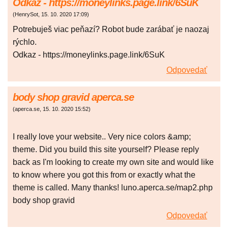
Odkaz - https://moneylinks.page.link/6SuK
(
HenrySot
,
15. 10. 2020
17:09
)
Potrebuješ viac peňazí? Robot bude zarábať je naozaj
rýchlo.
Odkaz - https://moneylinks.page.link/6SuK
Odpovedať
body shop gravid aperca.se
(
aperca.se
,
15. 10. 2020
15:52
)
I really love your website.. Very nice colors &amp;
theme. Did you build this site yourself? Please reply
back as I'm looking to create my own site and would like
to know where you got this from or exactly what the
theme is called. Many thanks! luno.aperca.se/map2.php
body shop gravid
Odpovedať