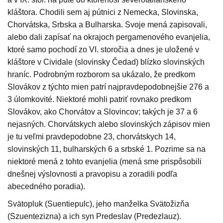
kláštora. Chodili sem aj pútnici z Nemecka, Slovinska,
Chorvátska, Srbska a Bulharska. Svoje mená zapisovali,
alebo dali zapísať na okrajoch pergamenového evanjelia,
ktoré samo pochodí zo VI. storočia a dnes je uložené v
kláštore v Cividale (slovinsky Čedad) blízko slovinských
hraníc. Podrobným rozborom sa ukázalo, že predkom
Slovákov z týchto mien patrí najpravdepodobnejšie 276 a
3 úlomkovité. Niektoré mohli patriť rovnako predkom
Slovákov, ako Chorvátov a Slovincov; takých je 37 a 6
nejasných. Chorvátskych alebo slovinských zápisov mien
je tu veľmi pravdepodobne 23, chorvátskych 14,
slovinských 11, bulharských 6 a srbské 1. Pozrime sa na
niektoré mená z tohto evanjelia (mená sme prispôsobili
dnešnej výslovnosti a pravopisu a zoradili podľa
abecedného poradia).
Svätopluk (Suentiepulc), jeho manželka Svätožizňa
(Szuentezizna) a ich syn Predeslav (Predezlauz).