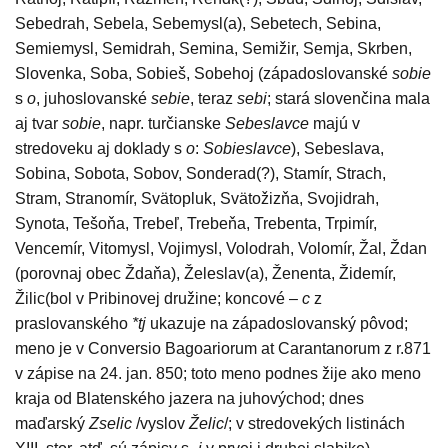
Sebedrah, Sebela, Sebemysl(a), Sebetech, Sebina,
Semiemysl, Semidrah, Semina, Semižir, Semja, Skrben,
Slovenka, Soba, Sobieš, Sobehoj (západoslovanské
sobie
s
o
, juhoslovanské
sebie
, teraz
sebi
; stará slovenčina mala
aj tvar
sobie
, napr. turčianske
Sebeslavce
majú v
stredoveku aj doklady s
o
:
Sobieslavce
), Sebeslava,
Sobina, Sobota, Sobov, Sonderad(?), Stamír, Strach,
Stram, Stranomír, Svätopluk, Svätožizňa, Svojidrah,
Synota, Tešoňa, Trebeľ, Trebeňa, Trebenta, Trpimír,
Vencemír, Vitomysl, Vojimysl, Volodrah, Volomír, Žal, Ždan
(porovnaj obec Ždaňa), Želeslav(a), Ženenta, Židemír,
Žilic(bol v Pribinovej družine; koncové –
c
z
praslovanského
*tj
ukazuje na západoslovanský pôvod;
meno je v Conversio Bagoariorum at Carantanorum z r.871
v zápise na 24. jan. 850; toto meno podnes žije ako meno
kraja od Blatenského jazera na juhovýchod; dnes
maďarský
Zselic
/vyslov
Želic
/; v stredovekých listinách