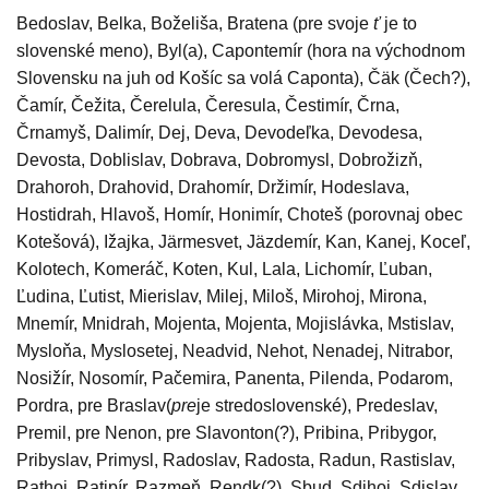
Bedoslav, Belka, Boželiša, Bratena (pre svoje
ť
je to
slovenské meno), Byl(a), Capontemír (hora na východnom
Slovensku na juh od Košíc sa volá Caponta), Čäk (Čech?),
Čamír, Čežita, Čerelula, Čeresula, Čestimír, Črna,
Črnamyš, Dalimír, Dej, Deva, Devodeľka, Devodesa,
Devosta, Doblislav, Dobrava, Dobromysl, Dobrožizň,
Drahoroh, Drahovid, Drahomír, Držimír, Hodeslava,
Hostidrah, Hlavoš, Homír, Honimír, Choteš (porovnaj obec
Kotešová), Ižajka, Järmesvet, Jäzdemír, Kan, Kanej, Koceľ,
Kolotech, Komeráč, Koten, Kul, Lala, Lichomír, Ľuban,
Ľudina, Ľutist, Mierislav, Milej, Miloš, Mirohoj, Mirona,
Mnemír, Mnidrah, Mojenta, Mojenta, Mojislávka, Mstislav,
Mysloňa, Myslosetej, Neadvid, Nehot, Nenadej, Nitrabor,
Nosižír, Nosomír, Pačemira, Panenta, Pilenda, Podarom,
Pordra, pre Braslav(
pre
je stredoslovenské), Predeslav,
Premil, pre Nenon, pre Slavonton(?), Pribina, Pribygor,
Pribyslav, Primysl, Radoslav, Radosta, Radun, Rastislav,
Rathoj, Ratipír, Razmeň, Rendk(?), Sbud, Sdihoj, Sdislav,