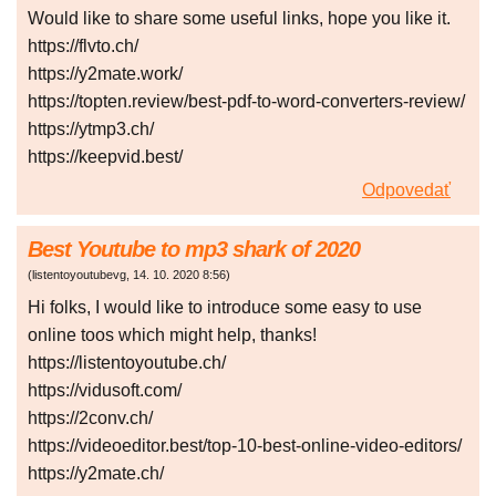
Would like to share some useful links, hope you like it.
https://flvto.ch/
https://y2mate.work/
https://topten.review/best-pdf-to-word-converters-review/
https://ytmp3.ch/
https://keepvid.best/
Odpovedať
Best Youtube to mp3 shark of 2020
(
listentoyoutubevg
,
14. 10. 2020
8:56
)
Hi folks, I would like to introduce some easy to use
online toos which might help, thanks!
https://listentoyoutube.ch/
https://vidusoft.com/
https://2conv.ch/
https://videoeditor.best/top-10-best-online-video-editors/
https://y2mate.ch/