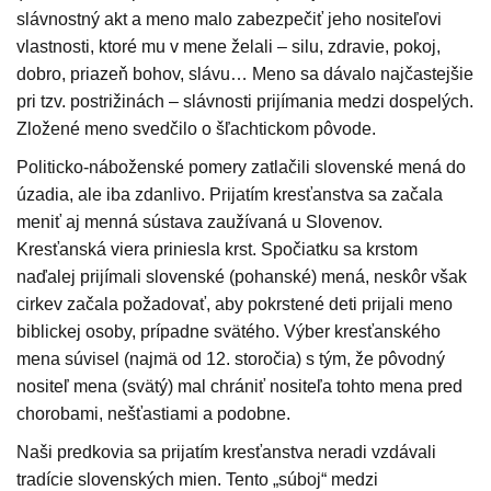
slávnostný akt a meno malo zabezpečiť jeho nositeľovi
vlastnosti, ktoré mu v mene želali – silu, zdravie, pokoj,
dobro, priazeň bohov, slávu… Meno sa dávalo najčastejšie
pri tzv. postrižinách – slávnosti prijímania medzi dospelých.
Zložené meno svedčilo o šľachtickom pôvode.
Politicko-náboženské pomery zatlačili slovenské mená do
úzadia, ale iba zdanlivo. Prijatím kresťanstva sa začala
meniť aj menná sústava zaužívaná u Slovenov.
Kresťanská viera priniesla krst. Spočiatku sa krstom
naďalej prijímali slovenské (pohanské) mená, neskôr však
cirkev začala požadovať, aby pokrstené deti prijali meno
biblickej osoby, prípadne svätého. Výber kresťanského
mena súvisel (najmä od 12. storočia) s tým, že pôvodný
nositeľ mena (svätý) mal chrániť nositeľa tohto mena pred
chorobami, nešťastiami a podobne.
Naši predkovia sa prijatím kresťanstva neradi vzdávali
tradície slovenských mien. Tento „súboj“ medzi