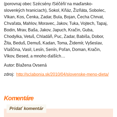
(porovnaj obec Szécsény /Séčéň/ na maďarsko-
slovenkých hraniciach), Sokol, Kňäz, Žizňäta, Sobolec,
Vlkan, Kos, Čenka, Zadar, Bula, Bojan, Čecha Chrvat,
Chvaľata, Mahlov, Moravec, Jakov, Tuka, Vojtech, Tapaj,
Bodin, Mrav, Baša, Jakov, Japuch, Kračin, Guba,
Chodylka, Vetuš, Chladáň, Puc, Zadar, Babiša, Dobor,
Žlta, Beduš, Demuš, Kadan, Toma, Židemír, Vyšeslav,
Vlaščina, Vasil, Lesín, Senín, Poľan, Doman, Kračin,
Vlkov, Besed, a mnoho ďalších…
Autor: Blažena Ovsená
zdroj:
http://sclabonia.sk/2010/04/
slovenske-meno-dieta/
Komentáre
Pridať komentár