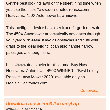
Get the best looking lawn on the street in no time when
you use the https://www.dealsinelectronics.com/ -
Husqvarna 450X Automower Lawnmower!
This intelligent device has a set it and forget it operation.
The 450X Automower automatically navigates through
your yard with ease. It avoids obstacles and cuts your
grass to the ideal height. It can also handle narrow
passages and tough terrain.
https://www.dealsinelectronics.com/ - Buy Now
Husqvarna Automower 450X WINNER - "Best Luxury
Robotic Lawn Mower 2020" available only on
DealsInElectronics.com.
Odpovedať
download music mp3 flac vinyl rip
(
Willieorids
,
13. 10. 2020
1:22
)