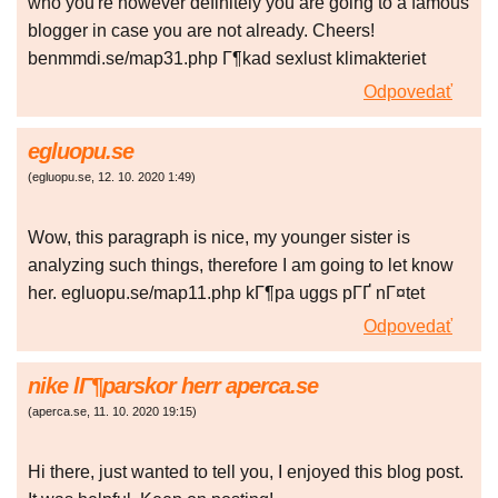
who you're however definitely you are going to a famous
blogger in case you are not already. Cheers!
benmmdi.se/map31.php Г¶kad sexlust klimakteriet
Odpovedať
egluopu.se
(
egluopu.se
,
12. 10. 2020
1:49
)
Wow, this paragraph is nice, my younger sister is
analyzing such things, therefore I am going to let know
her. egluopu.se/map11.php kГ¶pa uggs pГҐ nГ¤tet
Odpovedať
nike lГ¶parskor herr aperca.se
(
aperca.se
,
11. 10. 2020
19:15
)
Hi there, just wanted to tell you, I enjoyed this blog post.