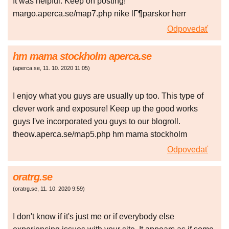
It was helpful. Keep on posting!
margo.aperca.se/map7.php nike lГ¶parskor herr
Odpovedať
hm mama stockholm aperca.se
(
aperca.se
,
11. 10. 2020
11:05
)
I enjoy what you guys are usually up too. This type of
clever work and exposure! Keep up the good works
guys I've incorporated you guys to our blogroll.
theow.aperca.se/map5.php hm mama stockholm
Odpovedať
oratrg.se
(
oratrg.se
,
11. 10. 2020
9:59
)
I don't know if it's just me or if everybody else