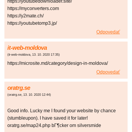
https://youtubedownloader.site/
https://myconverters.com
https://y2mate.ch/
https://youtubetomp3.jp/
Odpovedať
it-web-moldova
(
it-web-moldova
,
13. 10. 2020
17:35
)
https://microsite.md/category/design-in-moldova/
Odpovedať
oratrg.se
(
oratrg.se
,
13. 10. 2020
12:44
)
Good info. Lucky me I found your website by chance
(stumbleupon). I have saved it for later!
oratrg.se/map24.php bГ¶cker om silversmide