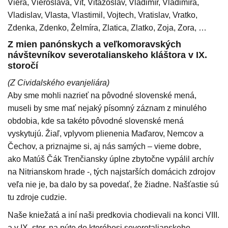
Viera, Vieroslava, Vít, Vitazoslav, Vladimír, Vladimíra,
Vladislav, Vlasta, Vlastimil, Vojtech, Vratislav, Vratko,
Zdenka, Zdenko, Želmíra, Zlatica, Zlatko, Zoja, Zora, …
Z mien panónskych a veľkomoravských
návštevníkov severotalianskeho kláštora v IX.
storočí
(Z Cividalského evanjeliára)
Aby sme mohli nazrieť na pôvodné slovenské mená,
museli by sme mať nejaký písomný záznam z minulého
obdobia, kde sa takéto pôvodné slovenské mená
vyskytujú. Žiaľ, vplyvom plienenia Maďarov, Nemcov a
Čechov, a priznajme si, aj nás samých – vieme dobre,
ako Matúš Čák Trenčiansky úplne zbytočne vypálil archív
na Nitrianskom hrade -, tých najstarších domácich zdrojov
veľa nie je, ba dalo by sa povedať, že žiadne. Našťastie sú
tu zdroje cudzie.
Naše kniežatá a iní naši predkovia chodievali na konci VIII.
a v IX. stor. na púte do ktoréhosi severotalianskeho