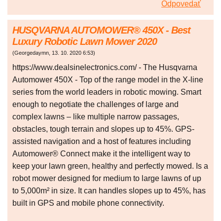
Odpovedať
HUSQVARNA AUTOMOWER® 450X - Best
Luxury Robotic Lawn Mower 2020
(
Georgedaymn
,
13. 10. 2020
6:53
)
https://www.dealsinelectronics.com/ - The Husqvarna
Automower 450X - Top of the range model in the X-line
series from the world leaders in robotic mowing. Smart
enough to negotiate the challenges of large and
complex lawns – like multiple narrow passages,
obstacles, tough terrain and slopes up to 45%. GPS-
assisted navigation and a host of features including
Automower® Connect make it the intelligent way to
keep your lawn green, healthy and perfectly mowed. Is a
robot mower designed for medium to large lawns of up
to 5,000m² in size. It can handles slopes up to 45%, has
built in GPS and mobile phone connectivity.