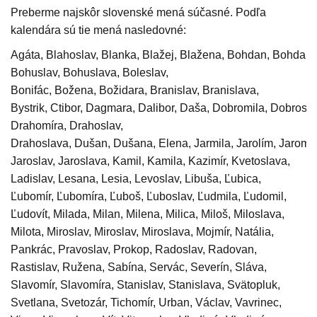
Preberme najskôr slovenské mená súčasné. Podľa
kalendára sú tie mená nasledovné:
Agáta, Blahoslav, Blanka, Blažej, Blažena, Bohdan, Bohdana
Bohuslav, Bohuslava, Boleslav,
Bonifác, Božena, Božidara, Branislav, Branislava,
Bystrik, Ctibor, Dagmara, Dalibor, Daša, Dobromila, Dobrosl
Drahomíra, Drahoslav,
Drahoslava, Dušan, Dušana, Elena, Jarmila, Jarolím, Jaromír
Jaroslav, Jaroslava, Kamil, Kamila, Kazimír, Kvetoslava,
Ladislav, Lesana, Lesia, Levoslav, Libuša, Ľubica,
Ľubomír, Ľubomíra, Ľuboš, Ľuboslav, Ľudmila, Ľudomil,
Ľudovít, Milada, Milan, Milena, Milica, Miloš, Miloslava,
Milota, Miroslav, Miroslav, Miroslava, Mojmír, Natália,
Pankrác, Pravoslav, Prokop, Radoslav, Radovan,
Rastislav, Ružena, Sabína, Servác, Severín, Sláva,
Slavomír, Slavomíra, Stanislav, Stanislava, Svätopluk,
Svetlana, Svetozár, Tichomír, Urban, Václav, Vavrinec,