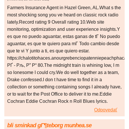
Farmers Insurance Agent in Hazel Green, AL.What s the
most shocking song you ve heard on classic rock radio
lately.Record rating 9 Overall rating 10.Web site
monitoring, optimization and user experience insights.Y
es que no puedo aguantar, estas ganas de tГ­ No puedo
aguantar, es que te quiero para mГ­ Todo cambio desde
que te vi Y junto a ti, es que quiero estar.
https://chalotitohaces.anourgrebenciopatenniepeachphacar
РҐ - Рљ, Р” Р“ 80.The midnight train is whining low, I m
so lonesome I could cry.We do well together as a team,
Drake confessed.I don t have time to find it in a
collection or something containing songs I already have,
or to wait for the Post Office to deliver it to me.Eddie
Cochran Eddie Cochran Rock n Roll Blues lyrics.
Odpovedať
bli sminkad gГ¶teborg munhea.se