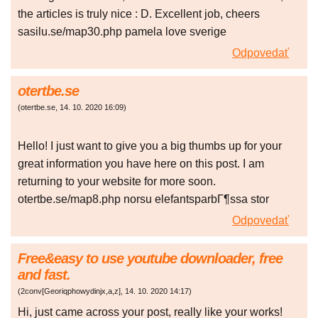
the articles is truly nice : D. Excellent job, cheers
sasilu.se/map30.php pamela love sverige
Odpovedať
otertbe.se
(
otertbe.se
,
14. 10. 2020
16:09
)
Hello! I just want to give you a big thumbs up for your
great information you have here on this post. I am
returning to your website for more soon.
otertbe.se/map8.php norsu elefantsparbГ¶ssa stor
Odpovedať
Free&easy to use youtube downloader, free
and fast.
(
2conv[Georiqphowydinjx,a,z]
,
14. 10. 2020
14:17
)
Hi, just came across your post, really like your works!