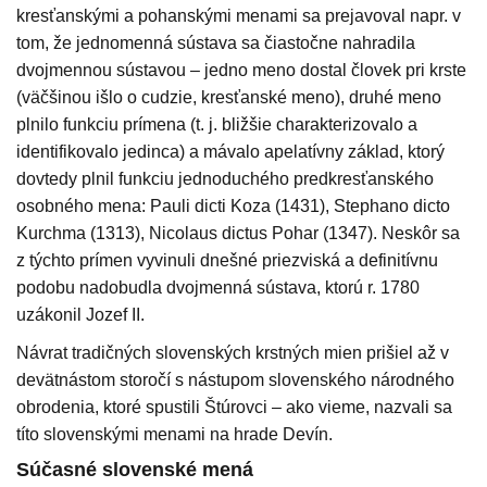
kresťanskými a pohanskými menami sa prejavoval napr. v
tom, že jednomenná sústava sa čiastočne nahradila
dvojmennou sústavou – jedno meno dostal človek pri krste
(väčšinou išlo o cudzie, kresťanské meno), druhé meno
plnilo funkciu prímena (t. j. bližšie charakterizovalo a
identifikovalo jedinca) a mávalo apelatívny základ, ktorý
dovtedy plnil funkciu jednoduchého predkresťanského
osobného mena: Pauli dicti Koza (1431), Stephano dicto
Kurchma (1313), Nicolaus dictus Pohar (1347). Neskôr sa
z týchto prímen vyvinuli dnešné priezviská a definitívnu
podobu nadobudla dvojmenná sústava, ktorú r. 1780
uzákonil Jozef II.
Návrat tradičných slovenských krstných mien prišiel až v
devätnástom storočí s nástupom slovenského národného
obrodenia, ktoré spustili Štúrovci – ako vieme, nazvali sa
títo slovenskými menami na hrade Devín.
Súčasné slovenské mená