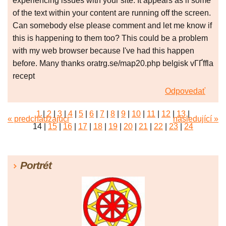
experiencing issues with your site. It appears as if some
of the text within your content are running off the screen.
Can somebody else please comment and let me know if
this is happening to them too? This could be a problem
with my web browser because I've had this happen
before. Many thanks oratrg.se/map20.php belgisk vГҐffla
recept
Odpovedať
1
|
2
|
3
|
4
|
5
|
6
|
7
|
8
|
9
|
10
|
11
|
12
|
13
|
« predchádzajúci
následující »
14
|
15
|
16
|
17
|
18
|
19
|
20
|
21
|
22
|
23
|
24
|
25
|
26
|
27
|
28
|
29
|
30
|
31
|
32
|
33
|
34
|
35
|
36
|
37
|
38
|
39
|
40
|
41
|
42
|
43
|
44
|
45
Portrét
|
46
|
47
|
48
|
49
|
50
|
51
|
52
|
53
|
54
|
55
|
56
|
57
|
58
|
59
|
60
|
61
|
62
|
63
|
64
|
65
|
66
|
67
|
68
|
69
|
70
|
71
|
72
|
73
|
74
|
75
|
76
|
77
|
78
|
79
|
80
|
81
|
82
|
83
|
84
|
85
|
86
|
87
|
88
|
89
|
90
|
91
|
92
|
93
|
94
|
95