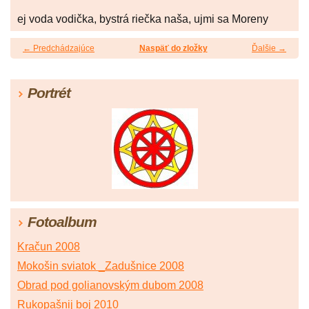
ej voda vodička, bystrá riečka naša, ujmi sa Moreny
← Predchádzajúce
Naspäť do zložky
Ďalšie →
Portrét
Fotoalbum
Kračun 2008
Mokošin sviatok _Zadušnice 2008
Obrad pod golianovským dubom 2008
Rukopašnij boj 2010