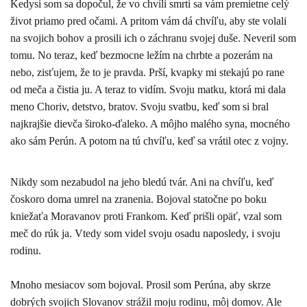
Kedysi som sa dopočul, že vo chvíli smrti sa vám premietne celý
život priamo pred očami. A pritom vám dá chvíľu, aby ste volali
na svojich bohov a prosili ich o záchranu svojej duše. Neveril som
tomu. No teraz, keď bezmocne ležím na chrbte a pozerám na
nebo, zisťujem, že to je pravda. Prší, kvapky mi stekajú po rane
od meča a čistia ju. A teraz to vidím. Svoju matku, ktorá mi dala
meno Choriv, detstvo, bratov. Svoju svatbu, keď som si bral
najkrajšie dievča široko-ďaleko. A môjho malého syna, mocného
ako sám Perún. A potom na tú chvíľu, keď sa vrátil otec z vojny.
Nikdy som nezabudol na jeho bledú tvár. Ani na chvíľu, keď
čoskoro doma umrel na zranenia. Bojoval statočne po boku
kniežaťa Moravanov proti Frankom. Keď prišli opäť, vzal som
meč do rúk ja. Vtedy som videl svoju osadu naposledy, i svoju
rodinu.
Mnoho mesiacov som bojoval. Prosil som Perúna, aby skrze
dobrých svojich Slovanov strážil moju rodinu, môj domov. Ale