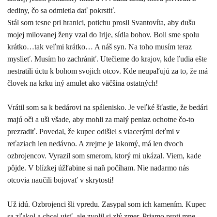
dediny, čo sa odmietla dať pokrstiť.
Stál som tesne pri hranici, potichu prosil Svantovíta, aby dušu
mojej milovanej ženy vzal do Irije, sídla bohov. Boli sme spolu
krátko…tak veľmi krátko… A náš syn. Na toho musím teraz
myslieť. Musím ho zachrániť. Utečieme do krajov, kde ľudia ešte
nestratili úctu k bohom svojich otcov. Kde neupaľujú za to, že má
človek na krku iný amulet ako väčšina ostatných!
Vrátil som sa k bedárovi na spálenisko. Je veľké šťastie, že bedári
majú oči a uši všade, aby mohli za malý peniaz ochotne čo-to
prezradiť. Povedal, že kupec odišiel s viacerými deťmi v
reťaziach len nedávno. A zrejme je lakomý, má len dvoch
ozbrojencov. Vyrazil som smerom, ktorý mi ukázal. Viem, kade
pôjde. V blízkej úžľabine si naň počíham. Nie nadarmo nás
otcovia naučili bojovať v skrytosti!
Už idú. Ozbrojenci šli vpredu. Zasypal som ich kamením. Kupec
sa zľakol a chcel ujsť, ale zvolil si zlý zmer. Priamo proti mne.