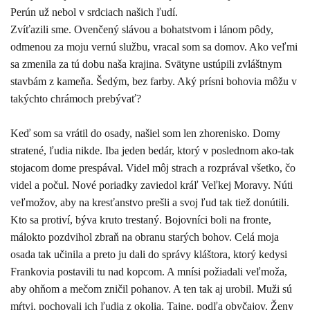
Perún už nebol v srdciach našich ľudí.
Zvíťazili sme. Ovenčený slávou a bohatstvom i lánom pôdy,
odmenou za moju vernú službu, vracal som sa domov. Ako veľmi
sa zmenila za tú dobu naša krajina. Svätyne ustúpili zvláštnym
stavbám z kameňa. Šedým, bez farby. Aký prísni bohovia môžu v
takýchto chrámoch prebývať?
Keď som sa vrátil do osady, našiel som len zhorenisko. Domy
stratené, ľudia nikde. Iba jeden bedár, ktorý v poslednom ako-tak
stojacom dome prespával. Videl môj strach a rozprával všetko, čo
videl a počul. Nové poriadky zaviedol kráľ Veľkej Moravy. Núti
veľmožov, aby na kresťanstvo prešli a svoj ľud tak tiež donútili.
Kto sa protiví, býva kruto trestaný. Bojovníci boli na fronte,
málokto pozdvihol zbraň na obranu starých bohov. Celá moja
osada tak učinila a preto ju dali do správy kláštora, ktorý kedysi
Frankovia postavili tu nad kopcom. A mnísi požiadali veľmoža,
aby ohňom a mečom zničil pohanov. A ten tak aj urobil. Muži sú
mŕtvi, pochovali ich ľudia z okolia. Tajne, podľa obyčajov. Ženy