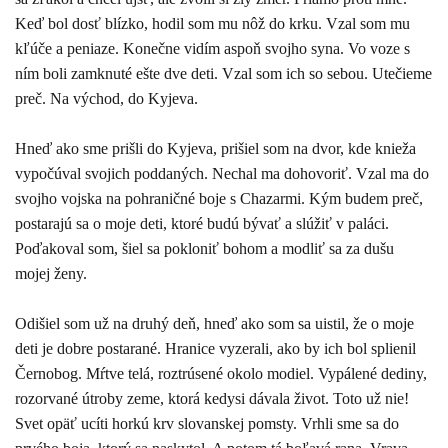
Keď bol dosť blízko, hodil som mu nôž do krku. Vzal som mu
kľúče a peniaze. Konečne vidím aspoň svojho syna. Vo voze s
ním boli zamknuté ešte dve deti. Vzal som ich so sebou. Utečieme
preč. Na východ, do Kyjeva.
Hneď ako sme prišli do Kyjeva, prišiel som na dvor, kde knieža
vypočúval svojich poddaných. Nechal ma dohovoriť. Vzal ma do
svojho vojska na pohraničné boje s Chazarmi. Kým budem preč,
postarajú sa o moje deti, ktoré budú bývať a slúžiť v paláci.
Poďakoval som, šiel sa pokloniť bohom a modliť sa za dušu
mojej ženy.
Odišiel som už na druhý deň, hneď ako som sa uistil, že o moje
deti je dobre postarané. Hranice vyzerali, ako by ich bol splienil
Černobog. Mŕtve telá, roztrúsené okolo modiel. Vypálené dediny,
rozorvané útroby zeme, ktorá kedysi dávala život. Toto už nie!
Svet opäť ucíti horkú krv slovanskej pomsty. Vrhli sme sa do