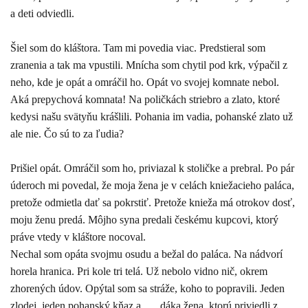
a deti odviedli.
Šiel som do kláštora. Tam mi povedia viac. Predstieral som
zranenia a tak ma vpustili. Mnícha som chytil pod krk, výpačil z
neho, kde je opát a omráčil ho. Opát vo svojej komnate nebol.
Aká prepychová komnata! Na poličkách striebro a zlato, ktoré
kedysi našu svätyňu krášlili. Pohania im vadia, pohanské zlato už
ale nie. Čo sú to za ľudia?
Prišiel opát. Omráčil som ho, priviazal k stoličke a prebral. Po pár
úderoch mi povedal, že moja žena je v celách kniežacieho paláca,
pretože odmietla dať sa pokrstiť. Pretože knieža má otrokov dosť,
moju ženu predá. Môjho syna predali českému kupcovi, ktorý
práve vtedy v kláštore nocoval.
Nechal som opáta svojmu osudu a bežal do paláca. Na nádvorí
horela hranica. Pri kole tri telá. Už nebolo vidno nič, okrem
zhorených údov. Opýtal som sa stráže, koho to popravili. Jeden
zlodej, jeden pohanský kňaz a . . . dáka žena, ktorú priviedli z