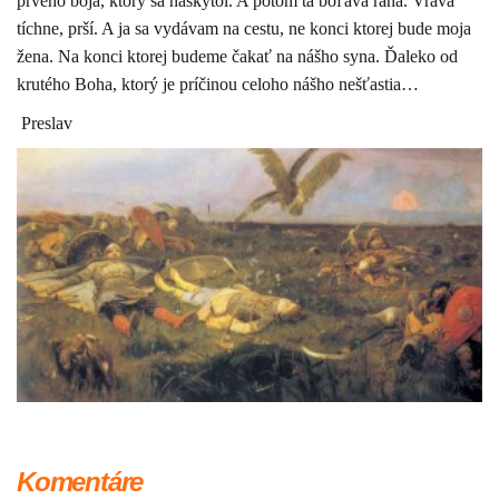
prvého boja, ktorý sa naskytol. A potom tá boľavá rana. Vrava
tíchne, prší. A ja sa vydávam na cestu, ne konci ktorej bude moja
žena. Na konci ktorej budeme čakať na nášho syna. Ďaleko od
krutého Boha, ktorý je príčinou celoho nášho nešťastia…
Preslav
Komentáre