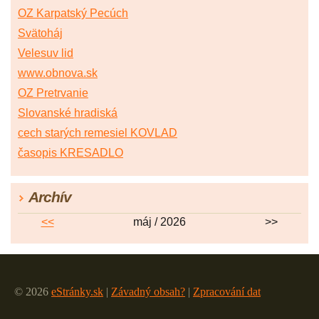
OZ Karpatský Pecúch
Svätoháj
Velesuv lid
www.obnova.sk
OZ Pretrvanie
Slovanské hradiská
cech starých remesiel KOVLAD
časopis KRESADLO
Archív
<<
máj / 2026
>>
© 2026
eStránky.sk
|
Závadný obsah?
|
Zpracování dat